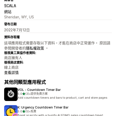
SCALA
網站
Sheridan, WY, US
發布日期
2022年7月12日
資料存取權
這項應用程式需要存取以下資料，才能在商店中正常運作。 原因請
參閱開發者的
隱私權政策
。
檢視員工與協作者資料:
商店擁有人
檢視商店資料:
線上商店
查看詳情
其他同類型應用程式
VOL ‑ Countdown Timer Bar
滿分 5 顆星
5.0
(3)
•
提供免費方案
共有 3 則評價
Add countdown timers and bars to product, cart and store pages
K: Urgency Countdown Timer Bar
滿分 5 顆星
5.0
(5)
•
免費
共有 5 則評價
Boost scarcity with a hurrify AI FOMO sales countdown timer!