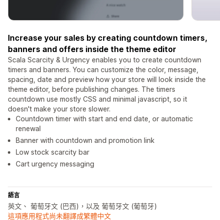
Increase your sales by creating countdown timers,
banners and offers inside the theme editor
Scala Scarcity & Urgency enables you to create countdown
timers and banners. You can customize the color, message,
spacing, date and preview how your store will look inside the
theme editor, before publishing changes. The timers
countdown use mostly CSS and minimal javascript, so it
doesn't make your store slower.
Countdown timer with start and end date, or automatic
renewal
Banner with countdown and promotion link
Low stock scarcity bar
Cart urgency messaging
語言
英文、 葡萄牙文 (巴西)，以及 葡萄牙文 (葡萄牙)
這項應用程式尚未翻譯成繁體中文