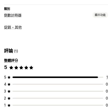
類別
倒數計時器
顯示功能
顯示選項
促銷 - 其他
自訂 CSS
顏色和字型
自訂文字
自訂位置
公告列
固定式橫幅
彈出式視窗
動畫
購物車頁面
結帳頁面
登陸頁面
產品頁面
計時選項
評論
(1)
定期
已排程
日期範圍
活動
每次造訪重設
指定結束日期
整體評分
指定分鐘
單次
工作階段
計時工作階段
5
計時器類型
5
1
每日優惠
快閃優惠
限時促銷
到期日
特別活動
預購
新品上市
4
0
結帳頁面
運送截止時間
商店開幕
3
0
2
0
1
0