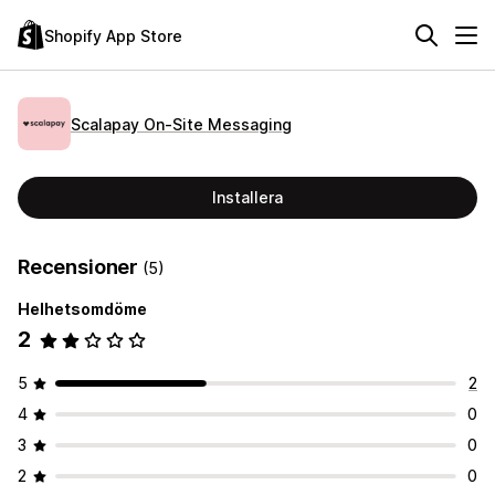
Shopify App Store
Scalapay On‑Site Messaging
Installera
Recensioner
(5)
Helhetsomdöme
2
5
2
4
0
3
0
2
0