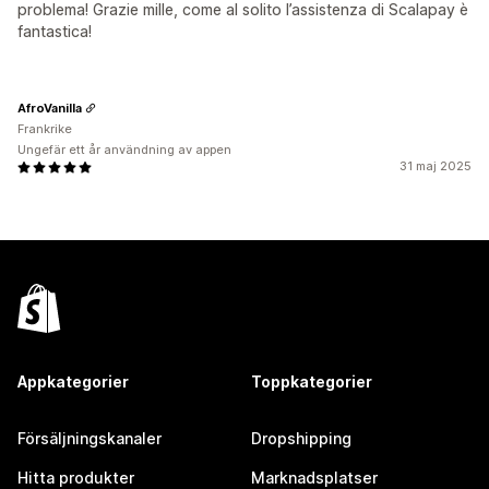
problema! Grazie mille, come al solito l’assistenza di Scalapay è
fantastica!
AfroVanilla
Frankrike
Ungefär ett år användning av appen
31 maj 2025
Appkategorier
Toppkategorier
Försäljningskanaler
Dropshipping
Hitta produkter
Marknadsplatser