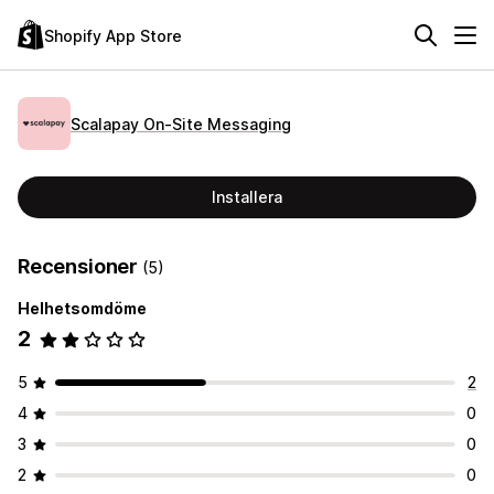
Shopify App Store
Scalapay On‑Site Messaging
Installera
Recensioner
(5)
Helhetsomdöme
2
5
2
4
0
3
0
2
0