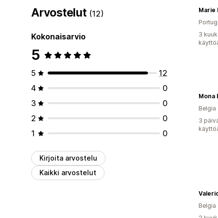
Arvostelut
Marie
(12)
Portug
3 kuuk
Kokonaisarvio
käyttö
5
5
12
4
0
Mona 
3
0
Belgia
2
0
3 päiv
käyttö
1
0
Kirjoita arvostelu
Kaikki arvostelut
Valeri
Belgia
2 kuuk