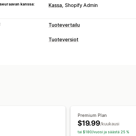
 seuraavan kanssa:
Kassa
Shopify Admin
t
Tuotevertailu
Vertailutyökalut
Tuoteversiot
Vertailutaulukko
Ponnahdusilmoituks
Mukautukset
Näyttövaihtoehdot
Väriruudut
Ehdollinen logiikka
Taulukon asettelu
Mukautettu CSS-k
Premium Plan
$19.99
/kuukausi
tai $180/vuosi ja säästä 25 %