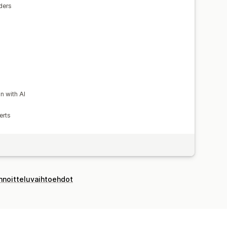
ders
n with AI
erts
innoitteluvaihtoehdot