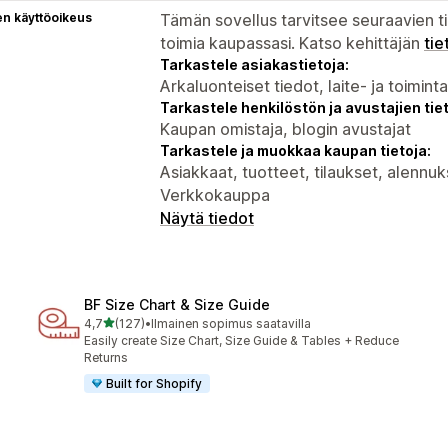
en käyttöoikeus
Tämän sovellus tarvitsee seuraavien ti
toimia kaupassasi. Katso kehittäjän
tie
Tarkastele asiakastietoja:
Arkaluonteiset tiedot, laite- ja toimint
Tarkastele henkilöstön ja avustajien tiet
Kaupan omistaja, blogin avustajat
Tarkastele ja muokkaa kaupan tietoja:
Asiakkaat, tuotteet, tilaukset, alennuk
Verkkokauppa
Näytä tiedot
BF Size Chart & Size Guide
/ 5 tähteä
4,7
(127)
•
Ilmainen sopimus saatavilla
127 arvostelua yhteensä
Easily create Size Chart, Size Guide & Tables + Reduce
Returns
Built for Shopify