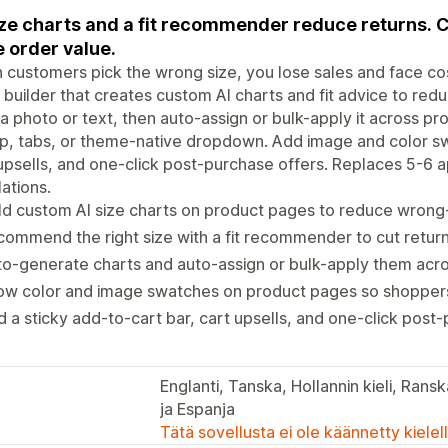
ize charts and a fit recommender reduce returns. 
e order value.
customers pick the wrong size, you lose sales and face cost
 builder that creates custom AI charts and fit advice to red
a photo or text, then auto-assign or bulk-apply it across pro
, tabs, or theme-native dropdown. Add image and color swa
upsells, and one-click post-purchase offers. Replaces 5-6 a
lations.
ld custom AI size charts on product pages to reduce wrong-
ommend the right size with a fit recommender to cut retu
o-generate charts and auto-assign or bulk-apply them acr
w color and image swatches on product pages so shoppers 
 a sticky add-to-cart bar, cart upsells, and one-click post
Englanti, Tanska, Hollannin kieli, Ranska
ja Espanja
Tätä sovellusta ei ole käännetty kiele