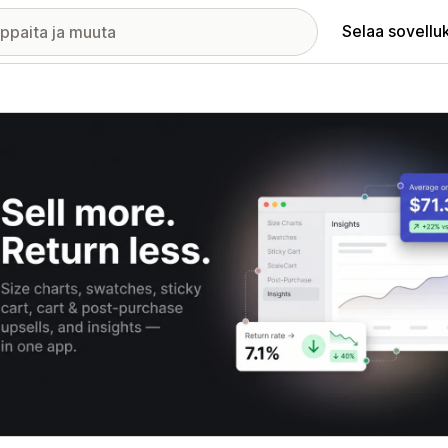
Selaa sovellu
elykuvagalleria