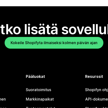
tko lisätä sovell
Kokeile Shopifyta ilmaiseksi kolmen päivän ajan
Pääluokat
Resurssit
Suoratoimitus
Shopifyn oh
nen
Markkinapaikat
API-dokume