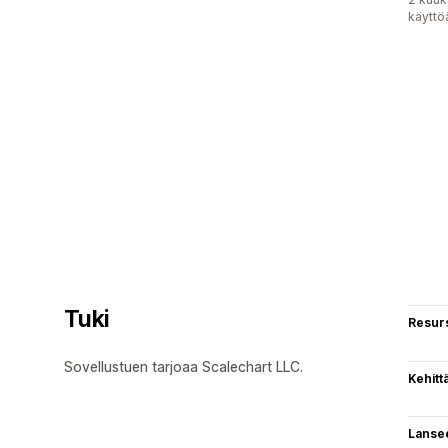
käyttö
Tuki
Resurs
Sovellustuen tarjoaa Scalechart LLC.
Kehitt
Lanse