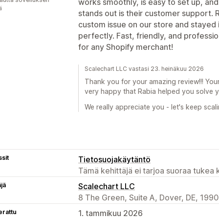
works smoothly, is easy to set up, and 
ä
stands out is their customer support. 
custom issue on our store and stayed 
perfectly. Fast, friendly, and profes
for any Shopify merchant!
Scalechart LLC vastasi 23. heinäkuu 2026
Thank you for your amazing review!!! Your
very happy that Rabia helped you solve y
We really appreciate you - let's keep scali
sit
Tietosuojakäytäntö
Tämä kehittäjä ei tarjoa suoraa tukea k
äjä
Scalechart LLC
8 The Green, Suite A, Dover, DE, 1990
erattu
1. tammikuu 2026