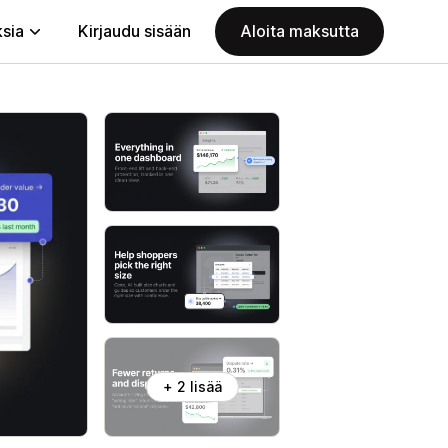
ksia
Kirjaudu sisään
Aloita maksutta
+ 2 lisää