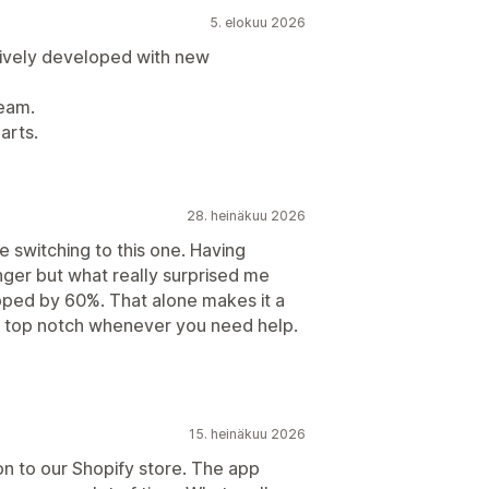
5. elokuu 2026
ctively developed with new
team.
arts.
28. heinäkuu 2026
 switching to this one. Having
nger but what really surprised me
pped by 60%. That alone makes it a
so top notch whenever you need help.
15. heinäkuu 2026
on to our Shopify store. The app