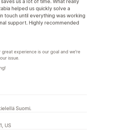
saves us a lot of time. What really
Rabia helped us quickly solve a
in touch until everything was working
sional support. Highly recommended
 great experience is our goal and we're
our issue.
ng!
ielellä Suomi.
1, US