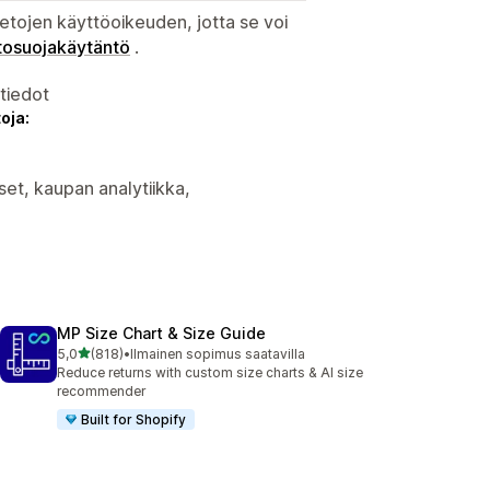
etojen käyttöoikeuden, jotta se voi
tosuojakäytäntö
.
atiedot
oja:
set, kaupan analytiikka,
MP Size Chart & Size Guide
/ 5 tähteä
5,0
(818)
•
Ilmainen sopimus saatavilla
818 arvostelua yhteensä
Reduce returns with custom size charts & AI size
recommender
Built for Shopify