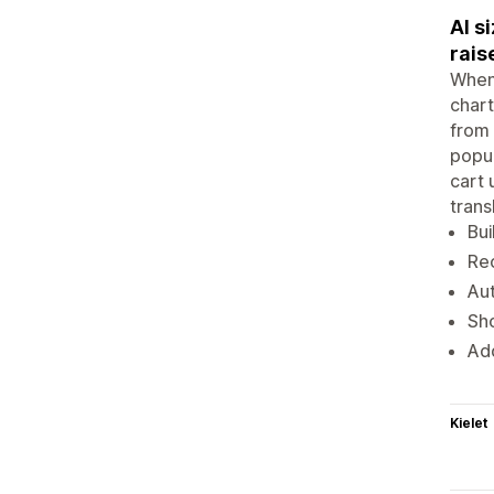
AI s
rais
When 
chart
from 
popup
cart 
trans
Bui
Rec
Aut
Sho
Add
Kielet