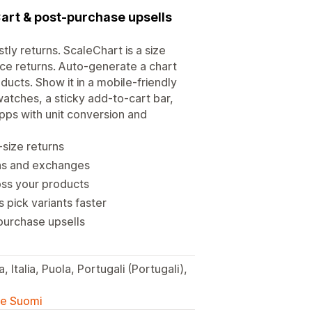
Cart & post-purchase upsells
ly returns. ScaleChart is a size
uce returns. Auto-generate a chart
ducts. Show it in a mobile-friendly
tches, a sticky add-to-cart bar,
pps with unit conversion and
size returns
rns and exchanges
oss your products
pick variants faster
-purchase upsells
, Italia, Puola, Portugali (Portugali),
lle Suomi