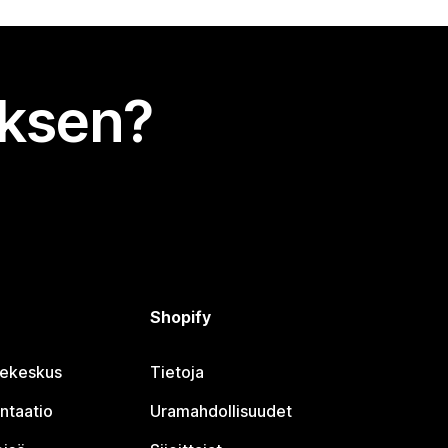
uksen?
Shopify
jekeskus
Tietoja
ntaatio
Uramahdollisuudet