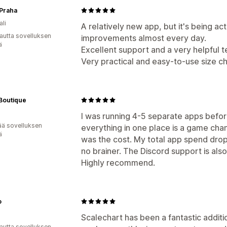
 Praha
ali
A relatively new app, but it's being a
autta sovelluksen
improvements almost every day.
ä
Excellent support and a very helpful 
Very practical and easy-to-use size ch
Boutique
I was running 4-5 separate apps before
ää sovelluksen
everything in one place is a game cha
ä
was the cost. My total app spend dro
no brainer. The Discord support is al
Highly recommend.
o
Scalechart has been a fantastic additi
autta sovelluksen