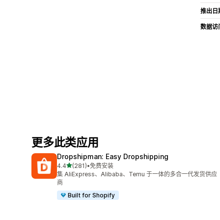
推出日
数据访
更多此类应用
Dropshipman: Easy Dropshipping
星（满分 5 星）
4.4
(281)
•
免费安装
总共 281 条评论
集 AliExpress、Alibaba、Temu 于一体的多合一代发货供应
商
Built for Shopify