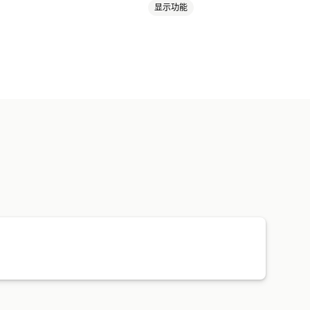
显示功能
健康与美容
电子产品
玩具与游戏
件
汽车