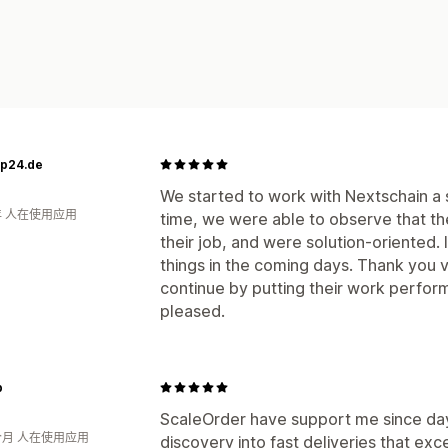
op24.de
We started to work with Nextschain a s
年 人在使用应用
time, we were able to observe that th
their job, and were solution-oriented. I
things in the coming days. Thank you
continue by putting their work perform
pleased.
b
ScaleOrder have support me since day
个月 人在使用应用
discovery into fast deliveries that e