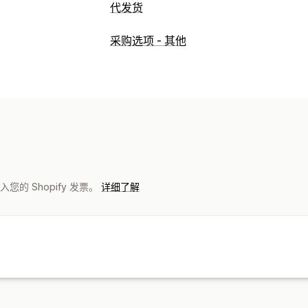
代发货
可销售的产品
采购选项 - 其他
服装与配饰
包袋和行李箱
家居与园艺
婴儿产品
运动产品
宠物产品
家具
硬
采购地点
中国
计入您的 Shopify 发票。
详细了解