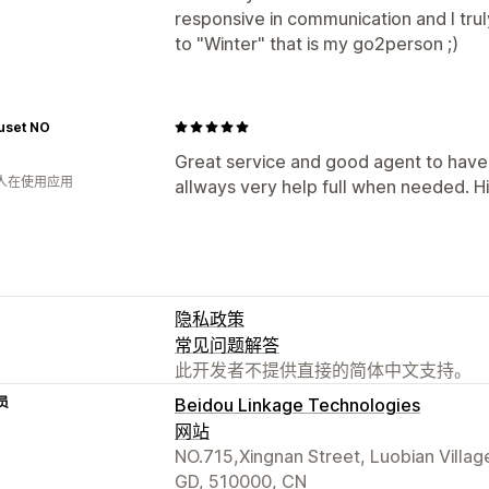
responsive in communication and I trul
to "Winter" that is my go2person ;)
uset NO
Great service and good agent to have
 人在使用应用
allways very help full when needed. 
隐私政策
常见问题解答
此开发者不提供直接的简体中文支持。
员
Beidou Linkage Technologies
网站
NO.715,Xingnan Street, Luobian Villa
GD, 510000, CN