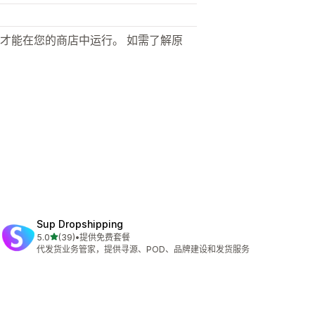
才能在您的商店中运行。 如需了解原
Sup Dropshipping
星（满分 5 星）
5.0
(39)
•
提供免费套餐
总共 39 条评论
代发货业务管家，提供寻源、POD、品牌建设和发货服务