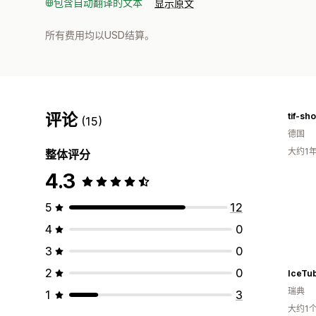
包含自动翻译的文本
显示原文
所有费用均以USD结算。
评论
tif-sh
(15)
德国
大约1
整体评分
4.3
5
12
4
0
3
0
2
0
IceTu
瑞典
1
3
大约1