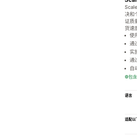
Sc
决和
证质
货速
使
通
实
通
自
包含
语言
适配以