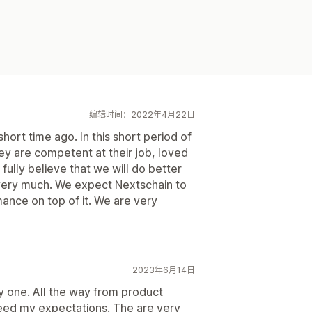
编辑时间：2022年4月22日
hort time ago. In this short period of
ey are competent at their job, loved
 fully believe that we will do better
 very much. We expect Nextschain to
ance on top of it. We are very
2023年6月14日
 one. All the way from product
xceed my expectations. The are very