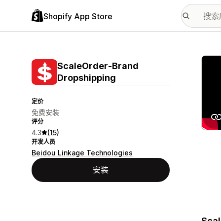
Shopify App Store
配图
ScaleOrder‑Brand
Dropshipping
定价
免费安装
评分
4.3
(15)
开发人员
Beidou Linkage Technologies
安装
Sc