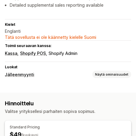
Detailed supplemental sales reporting available
Kielet
Englanti
Tätä sovellusta ei ole käännetty kielelle Suomi
Toimii seuraavan kanssa:
Kassa
Shopify POS
Shopify Admin
Luokat
Jälleenmyynti
Näytä ominaisuudet
POS
Viivakoodien skannaus
Hinnan muutokset
Hinnoittelu
Myynti painon mukaan
Valitse yrityksellesi parhaiten sopiva sopimus.
Varastonhallinta
Varastotasot
Reaaliaikainen synkronointi
Standard Pricing
Manuaaliset päivitykset
Automaattiset päivitykset
$49
/kuukausi