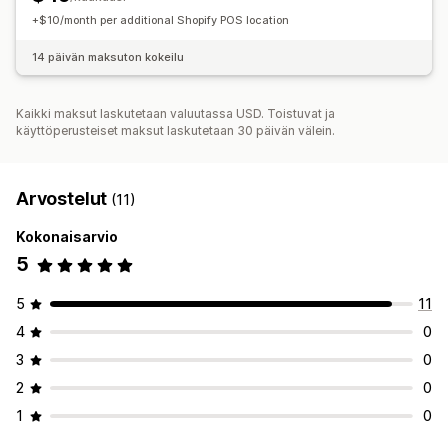
Useat sijainnit
Kulujen raportointi
+$10/month per additional Shopify POS location
14 päivän maksuton kokeilu
Kaikki maksut laskutetaan valuutassa USD. Toistuvat ja
käyttöperusteiset maksut laskutetaan 30 päivän välein.
Arvostelut
(11)
Kokonaisarvio
5
5
11
4
0
3
0
2
0
1
0