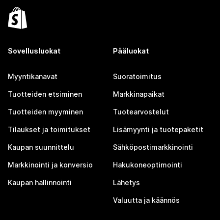
Sovellusluokat
Pääluokat
Myyntikanavat
Suoratoimitus
Tuotteiden etsiminen
Markkinapaikat
Tuotteiden myyminen
Tuotearvostelut
Tilaukset ja toimitukset
Lisämyynti ja tuotepaketit
Kaupan suunnittelu
Sähköpostimarkkinointi
Markkinointi ja konversio
Hakukoneoptimointi
Kaupan hallinnointi
Lähetys
Valuutta ja käännös