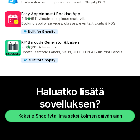
Unify online and in-person sales with Shopify POS.
Easy Appointment Booking App
/ 5 tähteä
4,9
(511)
•
Ilmainen sopimus saatavilla
511 arvostelua yhteensä
Booking app for services, classes, events, tickets & POS
Built for Shopify
RF: Barcode Generator & Labels
/ 5 tähteä
5,0
(283)
•
Ilmainen
283 arvostelua yhteensä
Create Barcode Labels, SKUs, UPC, GTIN & Bulk Print Labels
Built for Shopify
Haluatko lisätä
sovelluksen?
Kokeile Shopifyta ilmaiseksi kolmen päivän ajan