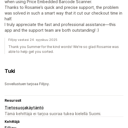
when using Price Embedded Barcode Scanner.
Thanks to Rosamie’s quick and precise support, the problem
was solved in such a smart way that it cut our checkout time in
half.
I truly appreciate the fast and professional assistance—this
app and the support team are both outstanding! :)
Filljoy vastasi 24. syyskuu 2025
Thank you Summer for the kind words! We're so glad Rosamie was
able to help get you sorted.
Tuki
Sovellustuen tarjoaa Filljoy.
Resurssit
Tietosuojakäytäntö
Tämä kehittäjä ei tarjoa suoraa tukea kielellä Suomi.
Kehittäjä
Filljoy