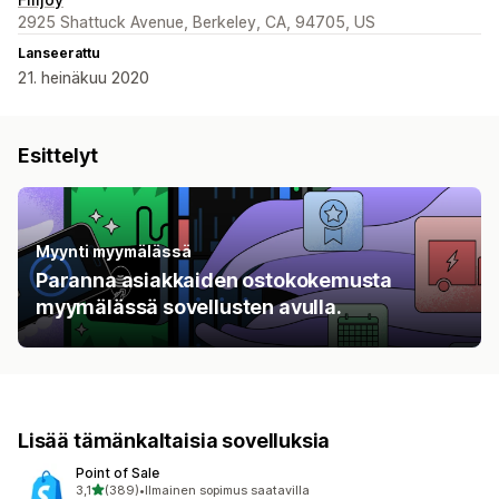
2925 Shattuck Avenue, Berkeley, CA, 94705, US
Lanseerattu
21. heinäkuu 2020
Esittelyt
Myynti myymälässä
Paranna asiakkaiden ostokokemusta
myymälässä sovellusten avulla.
Lisää tämänkaltaisia sovelluksia
Point of Sale
/ 5 tähteä
3,1
(389)
•
Ilmainen sopimus saatavilla
389 arvostelua yhteensä