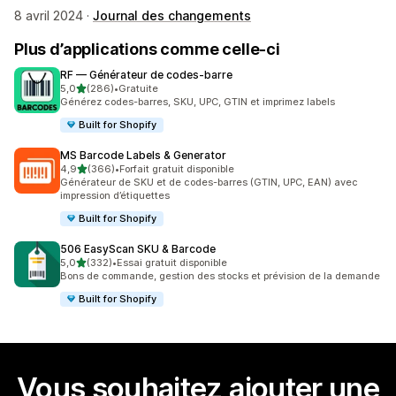
8 avril 2024 ·
Journal des changements
Plus d’applications comme celle-ci
RF — Générateur de codes‑barre
étoile(s) sur 5
5,0
(286)
•
Gratuite
286 avis au total
Générez codes-barres, SKU, UPC, GTIN et imprimez labels
Built for Shopify
MS Barcode Labels & Generator
étoile(s) sur 5
4,9
(366)
•
Forfait gratuit disponible
366 avis au total
Générateur de SKU et de codes-barres (GTIN, UPC, EAN) avec
impression d’étiquettes
Built for Shopify
506 EasyScan SKU & Barcode
étoile(s) sur 5
5,0
(332)
•
Essai gratuit disponible
332 avis au total
Bons de commande, gestion des stocks et prévision de la demande
Built for Shopify
Vous souhaitez ajouter une