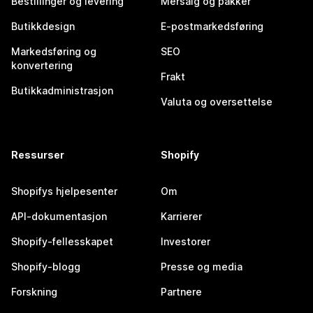
Bestillinger og levering
Mersalg og pakker
Butikkdesign
E-postmarkedsføring
Markedsføring og
SEO
konvertering
Frakt
Butikkadministrasjon
Valuta og oversettelse
Ressurser
Shopify
Shopifys hjelpesenter
Om
API-dokumentasjon
Karrierer
Shopify-fellesskapet
Investorer
Shopify-blogg
Presse og media
Forskning
Partnere