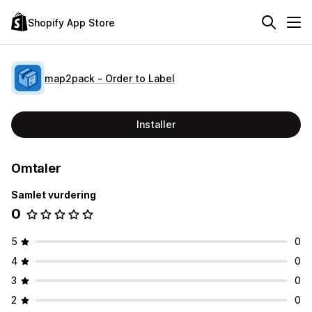
Shopify App Store
map2pack ‑ Order to Label
Installer
Omtaler
Samlet vurdering
0
5
0
4
0
3
0
2
0