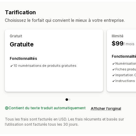
Lecture de codes-barres
Gestion des SKU
Tarification
Gestion des stocks
Génération groupée
Intégration de code-barres
Choisissez le forfait qui convient le mieux à votre entreprise.
Niveaux de stock
Mises à jour manuelles
Abréviation de données
Variantes
Transfert de stock
Gratuit
Illimité
$99
Gratuite
/ mois
Fonctionnalit
Fonctionnalités
Numérisation
10 numérisations de produits gratuites
Fiches produi
Importation 
Instructions
Contient du texte traduit automatiquement
Afficher l’original
Tous les frais sont facturés en USD. Les frais récurrents et basés sur
l’utilisation sont facturés tous les 30 jours.