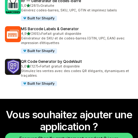
RF — Générateur de codes‑barre
étoile(s) sur 5
5,0
(281)
•
Gratuite
281 avis au total
Générez codes-barres, SKU, UPC, GTIN et imprimez labels
Built for Shopify
MS Barcode Labels & Generator
étoile(s) sur 5
4,9
(365)
•
Forfait gratuit disponible
365 avis au total
Générateur de SKU et de codes-barres (GTIN, UPC, EAN) avec
impression d’étiquettes
Built for Shopify
QR Code Generator by QodeVault
étoile(s) sur 5
5,0
(127)
•
Forfait gratuit disponible
127 avis au total
Stimulez les ventes avec des codes QR élégants, dynamiques et
traçables.
Built for Shopify
Vous souhaitez ajouter une
application ?