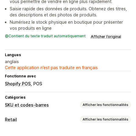
vous permettre de vendre en ligne plus rapidement.
Saisie rapide des données de produits. Obtenez des titres,
des descriptions et des photos de produits.
Numérisez le stock physique en boutique pour présenter
vos produits en ligne
Contient du texte traduit automatiquement
Afficher l’original
Langues
anglais
Cette application n’est pas traduite en français
Fonctionne avec
Shopify POS
POS
Catégories
SKU et codes-barres
Afficher les fonctionnalités
Gestion de code-barres
Retail
Afficher les fonctionnalités
Génération automatique
Génération groupée
UPC
POS
Lecture