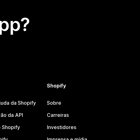
app?
Shopify
juda da Shopify
Sobre
ão da API
Carreiras
 Shopify
Investidores
pify
Imprensa e mídia