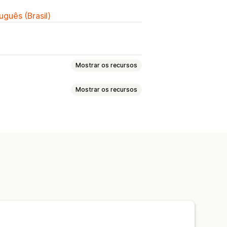
uguês (Brasil)
Mostrar os recursos
Mostrar os recursos
ssa
UPC
Leitura
digo de barras
nsferência de estoque
ais