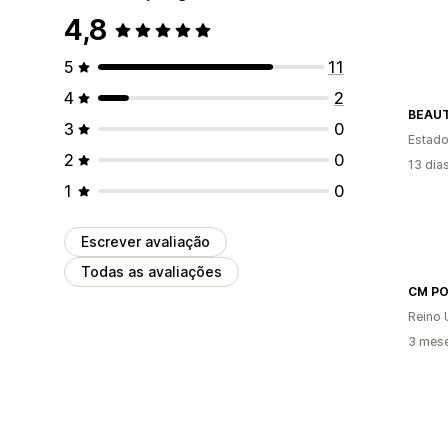
4,8
5
11
4
2
BEAUT
3
0
Estado
2
0
13 dia
1
0
Escrever avaliação
Todas as avaliações
CM P
Reino 
3 mes