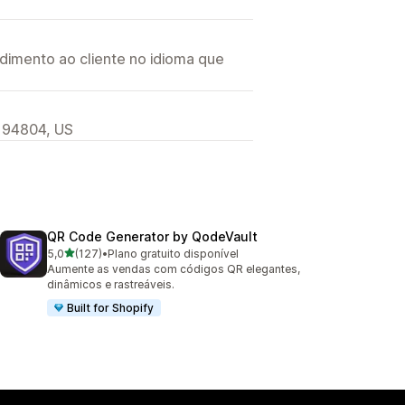
imento ao cliente no idioma que
, 94804, US
QR Code Generator by QodeVault
de 5 estrelas
5,0
(127)
•
Plano gratuito disponível
127 avaliações ao todo
Aumente as vendas com códigos QR elegantes,
dinâmicos e rastreáveis.
Built for Shopify