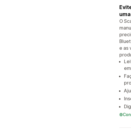
Evit
uma 
O Sca
manua
preci
Bluet
e as 
produ
Lei
em 
Faç
pr
Aju
Ins
Dig
Con