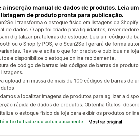
e a inserção manual de dados de produtos. Leia um
listagem de produto pronta para publicação.
n2Sell transforma o estoque físico em listagens da Shopif
l de dados. O app foi criado para liquidantes, revendedores
sam digitalizar prateleiras de estoque. Leia um código de ba
ooth ou o Shopify POS, e o Scan2Sell gerará de forma automá
variantes. Revise e edite o que for preciso e publique na loja.
tos e disponibilize o estoque online rapidamente.
tura de código de barras: leia códigos de barras de produ
listagens.
a upload em massa de mais de 100 códigos de barras de um
odutos
damos a localizar imagens de produtos para agilizar a dispon
erção rápida de dados de produtos. Obtenha títulos, descri
italize o estoque físico da loja para exibir os produtos onlin
tém texto traduzido automaticamente
Mostrar original