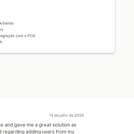
e barras
os
ntegração com o POS
IA
14 de julho de 2026
ue and gave me a great solution as
d regarding adding users from my