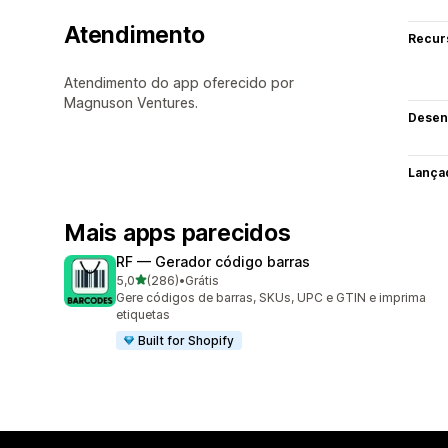
Atendimento
Recur
Atendimento do app oferecido por
Magnuson Ventures.
Desen
Lança
Mais apps parecidos
RF — Gerador código barras
de 5 estrelas
5,0
(286)
•
Grátis
286 avaliações ao todo
Gere códigos de barras, SKUs, UPC e GTIN e imprima
etiquetas
Built for Shopify