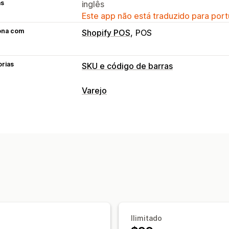
as
inglês
Este app não está traduzido para port
ona com
Shopify POS
POS
orias
SKU e código de barras
Gerenciamento de código de barras
Varejo
Geração automática
Geração em ma
POS
Gerenciamento de SKU
Leitura de código de barras
Geração em massa
Integração do có
Gestão de estoque
Abreviatura de dados
Variantes
Tra
Níveis de estoque
Atualizações manu
Ilimitado