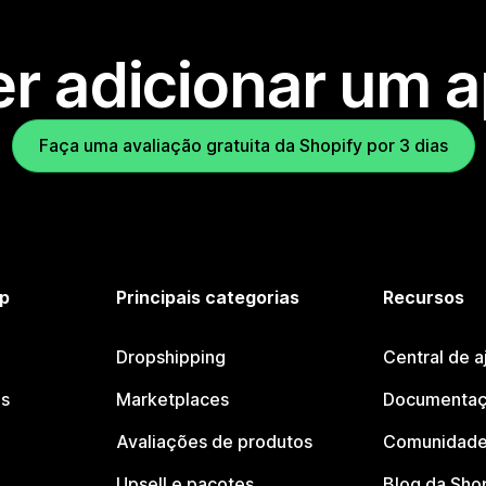
r adicionar um 
Faça uma avaliação gratuita da Shopify por 3 dias
p
Principais categorias
Recursos
Dropshipping
Central de a
os
Marketplaces
Documentaç
Avaliações de produtos
Comunidade
Upsell e pacotes
Blog da Sho