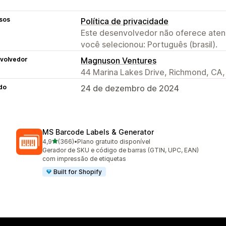
sos
Política de privacidade
Este desenvolvedor não oferece atend
você selecionou: Português (brasil).
volvedor
Magnuson Ventures
44 Marina Lakes Drive, Richmond, CA
do
24 de dezembro de 2024
MS Barcode Labels & Generator
de 5 estrelas
4,9
(366)
•
Plano gratuito disponível
366 avaliações ao todo
Gerador de SKU e código de barras (GTIN, UPC, EAN)
com impressão de etiquetas
Built for Shopify