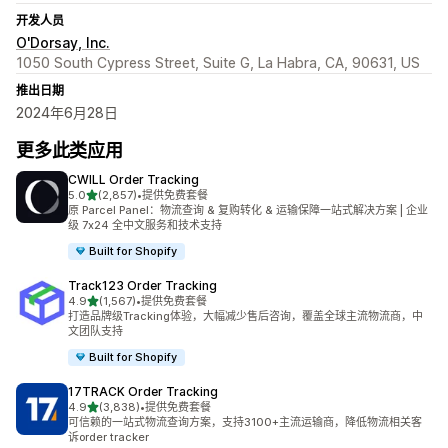
开发人员
O'Dorsay, Inc.
1050 South Cypress Street, Suite G, La Habra, CA, 90631, US
推出日期
2024年6月28日
更多此类应用
CWILL Order Tracking
星（满分 5 星）
5.0
(2,857)
•
提供免费套餐
总共 2857 条评论
原 Parcel Panel：物流查询 & 复购转化 & 运输保障一站式解决方案 | 企业
级 7x24 全中文服务和技术支持
Built for Shopify
Track123 Order Tracking
星（满分 5 星）
4.9
(1,567)
•
提供免费套餐
总共 1567 条评论
打造品牌级Tracking体验，大幅减少售后咨询，覆盖全球主流物流商，中
文团队支持
Built for Shopify
17TRACK Order Tracking
星（满分 5 星）
4.9
(3,838)
•
提供免费套餐
总共 3838 条评论
可信赖的一站式物流查询方案，支持3100+主流运输商，降低物流相关客
诉order tracker