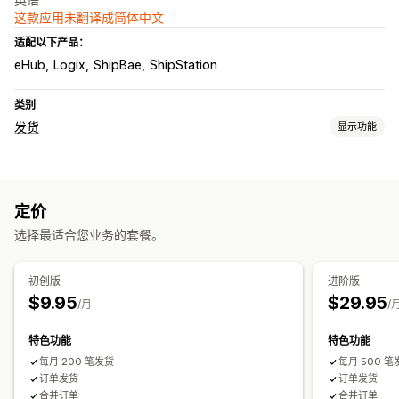
这款应用未翻译成简体中文
适配以下产品：
eHub
Logix
ShipBae
ShipStation
类别
发货
显示功能
标签和包装
标签创建
标签自定义
海关文件
条码扫描
运输保险
运输规则
定价
承运商选择
选择最适合您业务的套餐。
管理货件
电子邮件通知
初创版
进阶版
$9.95
$29.95
/月
/
特色功能
特色功能
每月 200 笔发货
每月 500 笔
订单发货
订单发货
合并订单
合并订单