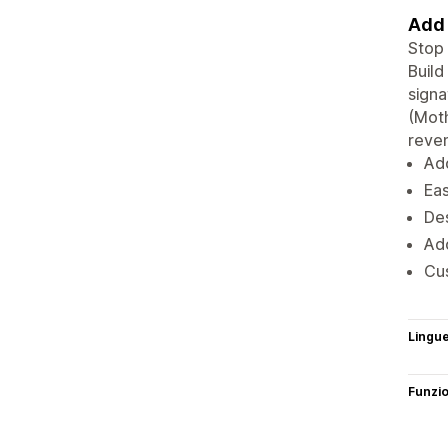
Add 
Stop 
Build
signa
(Moth
reven
Add
Eas
Des
Add
Cus
Lingu
Funzi