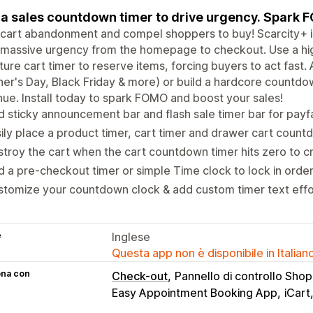
a sales countdown timer to drive urgency. Spark 
cart abandonment and compel shoppers to buy! Scarcity+ i
 massive urgency from the homepage to checkout. Use a high
ture cart timer to reserve items, forcing buyers to act fast.
er's Day, Black Friday & more) or build a hardcore countdow
ue. Install today to spark FOMO and boost your sales!
 sticky announcement bar and flash sale timer bar for payf
ily place a product timer, cart timer and drawer cart count
troy the cart when the cart countdown timer hits zero to cr
 a pre-checkout timer or simple Time clock to lock in order
tomize your countdown clock & add custom timer text effor
e
Inglese
Questa app non è disponibile in Italian
ona con
Check-out
Pannello di controllo Shop
Easy Appointment Booking App
iCart