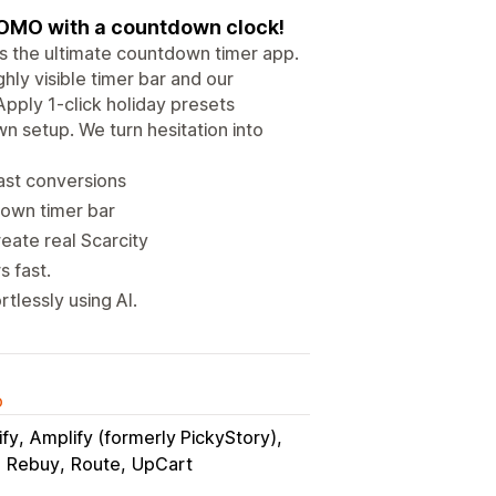
FOMO with a countdown clock!
s the ultimate countdown timer app.
ly visible timer bar and our
 Apply 1-click holiday presets
n setup. We turn hesitation into
ast conversions
down timer bar
eate real Scarcity
s fast.
tlessly using AI.
o
ify
Amplify (formerly PickyStory)
Rebuy
Route
UpCart