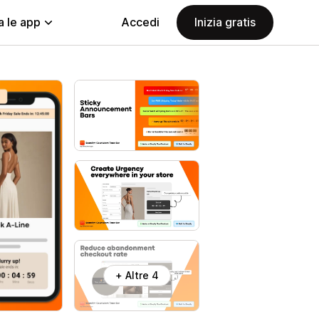
a le app
Accedi
Inizia gratis
+ Altre 4