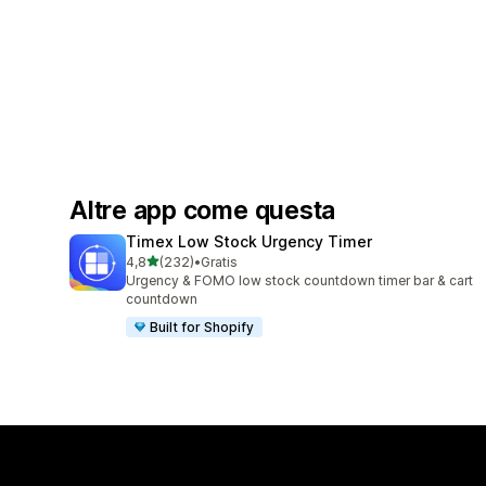
Altre app come questa
Timex Low Stock Urgency Timer
stelle su 5
4,8
(232)
•
Gratis
232 recensioni totali
Urgency & FOMO low stock countdown timer bar & cart
countdown
Built for Shopify