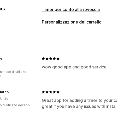
orie
Timer per conto alla rovescia
Opzioni di visualizzazione
Personalizzazione del carrello
CSS personalizzato
Colore e font
Te
Visualizzazione del carrello
Posizione personalizzata
Pop-up
An
Annunci
Stili personalizzati
Regole p
Pagina di check-out
Landing page
P
CSS personalizzato
Promozioni
Adat
Opzioni di tempistiche
Finestra del carrello
Carrello fisso
Ti
𝓪
Ricorrente
Ripristino a ogni visita
Un
Upselling
wow good app and good service
Sessione a tempo
n mese di utilizzo
Più compri, più risparmi
Spedizione g
p
Tipo di timer
Riscatto dei premi
Offerte giornaliere
Offerte lampo
P
Personalizzazione del check-out
Data di scadenza
Evento speciale
P
ah&co
Note personalizzate
Multilingua
Unito
Check-out
Limite spedizione
Lancio
Great app for adding a timer to your c
o di utilizzo dell’app
great if you have any issues with instal