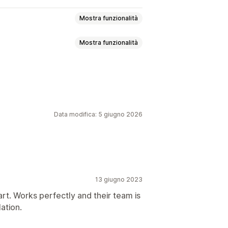
Mostra funzionalità
Mostra funzionalità
sto personalizzato
imazioni
Pagina del carrello
ersonalizzate
HTML personalizzato
agine dei prodotti
tivo per dispositivi mobili
mer per conto alla rovescia
Data modifica: 5 giugno 2026
a tantum
In base alla sessione
ratuita
Barra di spedizione
romozione a tempo limitato
reordine
Lancio del prodotto
13 giugno 2023
 del negozio
art. Works perfectly and their team is
lation.