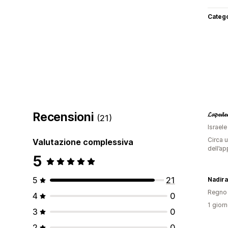
Categ
Recensioni
𝓛𝓪𝓹𝓮𝓭𝓮
(21)
Israele
Circa u
Valutazione complessiva
dell’ap
5
5
21
Nadir
Regno 
4
0
1 giorn
3
0
2
0