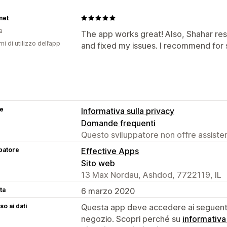
met
a
The app works great! Also, Shahar re
ni di utilizzo dell’app
and fixed my issues. I recommend for 
se
Informativa sulla privacy
Domande frequenti
Questo sviluppatore non offre assistenz
patore
Effective Apps
Sito web
13 Max Nordau, Ashdod, 7722119, IL
ta
6 marzo 2020
o ai dati
Questa app deve accedere ai seguenti 
negozio. Scopri perché su
informativa