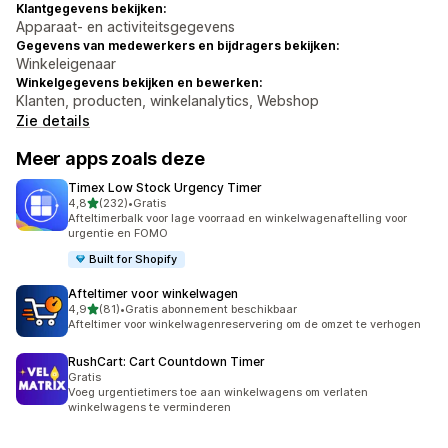
Klantgegevens bekijken:
Apparaat- en activiteitsgegevens
Gegevens van medewerkers en bijdragers bekijken:
Winkeleigenaar
Winkelgegevens bekijken en bewerken:
Klanten, producten, winkelanalytics, Webshop
Zie details
Meer apps zoals deze
Timex Low Stock Urgency Timer
van 5 sterren
4,8
(232)
•
Gratis
232 recensies in totaal
Afteltimerbalk voor lage voorraad en winkelwagenaftelling voor
urgentie en FOMO
Built for Shopify
Afteltimer voor winkelwagen
van 5 sterren
4,9
(81)
•
Gratis abonnement beschikbaar
81 recensies in totaal
Afteltimer voor winkelwagenreservering om de omzet te verhogen
RushCart: Cart Countdown Timer
Gratis
Voeg urgentietimers toe aan winkelwagens om verlaten
winkelwagens te verminderen