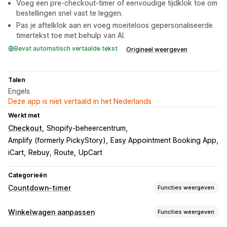
Voeg een pre-checkout-timer of eenvoudige tijdklok toe om
bestellingen snel vast te leggen.
Pas je aftelklok aan en voeg moeiteloos gepersonaliseerde
timertekst toe met behulp van AI.
Bevat automatisch vertaalde tekst
Origineel weergeven
Talen
Engels
Deze app is niet vertaald in het Nederlands
Werkt met
Checkout
Shopify-beheercentrum
Amplify (formerly PickyStory)
Easy Appointment Booking App
iCart
Rebuy
Route
UpCart
Categorieën
Countdown-timer
Functies weergeven
Weergaveopties
Winkelwagen aanpassen
Functies weergeven
Aangepaste CSS
Kleur en lettertype
Aangepaste tekst