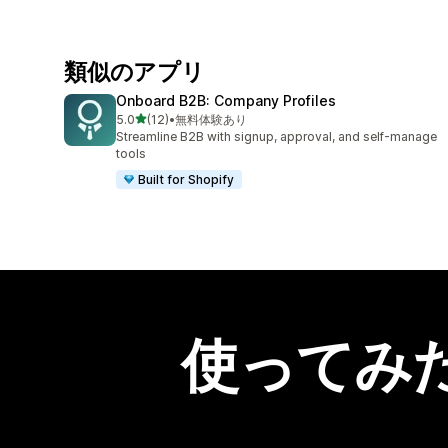
類似のアプリ
Onboard B2B: Company Profiles
5つ星中
5.0
(12)
•
無料体験あり
合計レビュー数：12件
Streamline B2B with signup, approval, and self-manage
tools
Built for Shopify
使ってみ