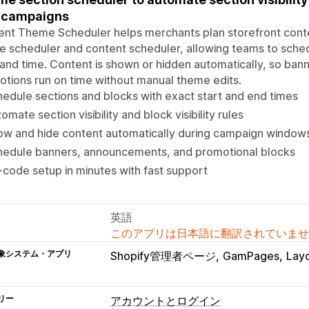
 campaigns
nt Theme Scheduler helps merchants plan storefront conte
 scheduler and content scheduler, allowing teams to sche
and time. Content is shown or hidden automatically, so ba
tions run on time without manual theme edits.
edule sections and blocks with exact start and end times
omate section visibility and block visibility rules
ow and hide content automatically during campaign window
hedule banners, announcements, and promotional blocks
code setup in minutes with fast support
英語
このアプリは日本語に翻訳されていませ
象システム・アプリ
Shopify管理者ページ
GamPages
Lay
リー
アカウントとログイン