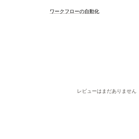
アクセス制御
ワークフローの自動化
アクセスの制限
コンテンツの非表示
オートメーションタスク
顧客タグ
時間ベース
カスタマイズ
条件付きロジック
スケジュール式タス
レビューはまだありません