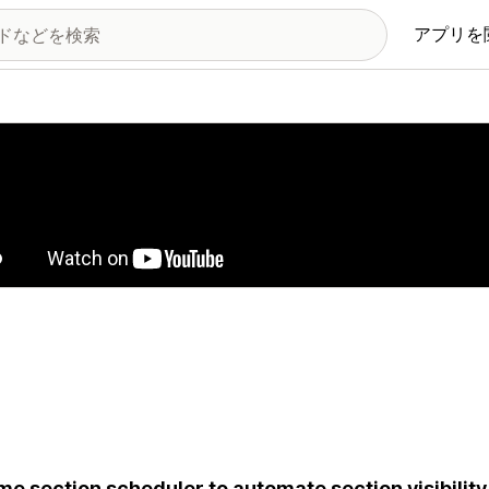
アプリを
の画像ギャラリー
e section scheduler to automate section visibility