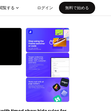
閲覧する
ログイン
無料で始める
 with timed show hide rules for