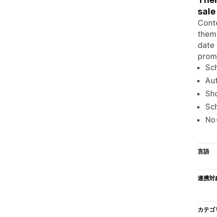
sale
Conte
theme
date 
promo
Sch
Aut
Sh
Sc
No-
言語
連携対
カテゴ