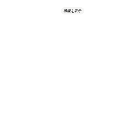
機能を表示
ページのロック
カスタムルール
ク
カスタムワークフロー