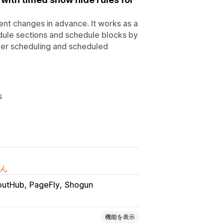
nt changes in advance. It works as a
dule sections and schedule blocks by
nner scheduling and scheduled
s
ん
outHub
PageFly
Shogun
機能を表示