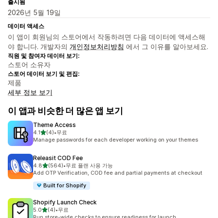
출시됨
2026년 5월 19일
데이터 액세스
이 앱이 회원님의 스토어에서 작동하려면 다음 데이터에 액세스해
야 합니다. 개발자의
개인정보처리방침
에서 그 이유를 알아보세요.
직원 및 참여자 데이터 보기:
스토어 소유자
스토어 데이터 보기 및 편집:
제품
세부 정보 보기
이 앱과 비슷한 더 많은 앱 보기
Theme Access
별 5개 중
4.1
(4)
•
무료
총 리뷰 4개
Manage passwords for each developer working on your themes
Releasit COD Fee
별 5개 중
4.8
(564)
•
무료 플랜 사용 가능
총 리뷰 564개
Add OTP Verification, COD fee and partial payments at checkout
Built for Shopify
Shopify Launch Check
별 5개 중
5.0
(4)
•
무료
총 리뷰 4개
Run store-wide checks to ensure readiness for launch