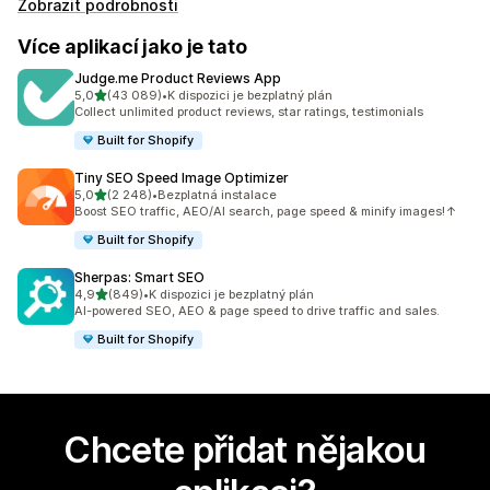
Zobrazit podrobnosti
Více aplikací jako je tato
Judge.me Product Reviews App
z 5 hvězd
5,0
(43 089)
•
K dispozici je bezplatný plán
Celkový počet recenzí: 43089
Collect unlimited product reviews, star ratings, testimonials
Built for Shopify
Tiny SEO Speed Image Optimizer
z 5 hvězd
5,0
(2 248)
•
Bezplatná instalace
Celkový počet recenzí: 2248
Boost SEO traffic, AEO/AI search, page speed & minify images!↑
Built for Shopify
Sherpas: Smart SEO
z 5 hvězd
4,9
(849)
•
K dispozici je bezplatný plán
Celkový počet recenzí: 849
AI-powered SEO, AEO & page speed to drive traffic and sales.
Built for Shopify
Chcete přidat nějakou