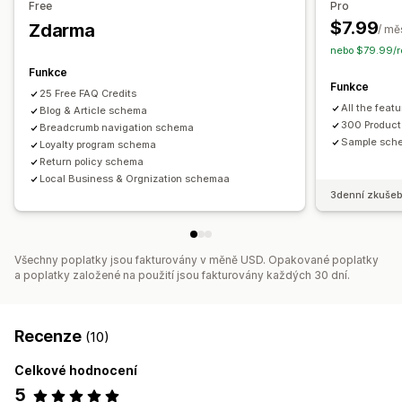
Free
Pro
Sledování výkonu
$7.99
Zdarma
/ mě
Skóre SEO
nebo $79.99/ro
Funkce
Funkce
25 Free FAQ Credits
All the featu
Blog & Article schema
300 Product
Breadcrumb navigation schema
Sample sche
Loyalty program schema
Return policy schema
Local Business & Orgnization schemaa
3denní zkušeb
Všechny poplatky jsou fakturovány v měně USD. Opakované poplatky
a poplatky založené na použití jsou fakturovány každých 30 dní.
Recenze
(10)
Celkové hodnocení
5