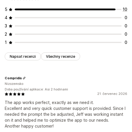
5
10
4
0
3
0
2
0
1
0
Napsat recenzi
Všechny recenze
Compridis
Nizozemsko
Doba používání aplikace: Asi 2 hodinami
21. červenec 2026
The app works perfect, exactly as we need it.
Excellent and very quick customer support is provided. Since I
needed the prompt the be adjusted, Jeff was working instant
on it and helped me to optimize the app to our needs.
Another happy customer!