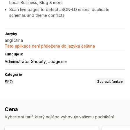
Local Business, Blog & more
Scan live pages to detect JSON-LD errors, duplicate
schemas and theme conflicts
Jazyky
angličtina
Tato aplikace není přeložena do jazyka čeština
Funguje s:
Administrátor Shopify
Judge.me
Kategorie
SEO
Zobrazit funkce
Nástroje SEO
Navigační drobečky
Strukturovaná data
JSON-LD
Cena
Schémata
Skripty
Generování pomocí umělé inteligence
Vyberte si tarif, který nejlépe vyhovuje vašemu podnikání.
Místní SEO
Optimalizace obsahu
Optimalizace motivů
Automatizace