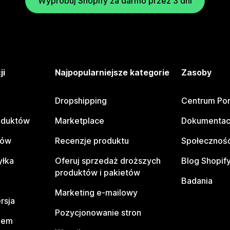
Wypróbuj Shopify za darmo przez 3 dni
ji
Najpopularniejsze kategorie
Zasoby
Dropshipping
Centrum Po
oduktów
Marketplace
Dokumentac
tów
Recenzje produktu
Społeczność
yłka
Oferuj sprzedaż droższych
Blog Shopif
produktów i pakietów
Badania
Marketing e-mailowy
rsja
Pozycjonowanie stron
pem