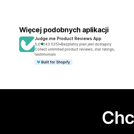
Więcej podobnych aplikacji
Judge.me Product Reviews App
na 5 gwiazdek
5,0
(43 025)
•
Bezpłatny plan jest dostępny
Łączna liczba recenzji: 43025
Collect unlimited product reviews, star ratings,
testimonials
Built for Shopify
Chc