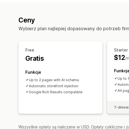
Ceny
Wybierz plan najlepiej dopasowany do potrzeb fir
Free
Starter
$12
Gratis
/m
Funkcj
Funkcje
Up to 
Up to 2 pages with AI schema
Automa
Automatic storefront injection
All pa
Google Rich Results compatible
7-dniow
Wszystkie opłaty są naliczane w USD. Opłaty cykliczne i 