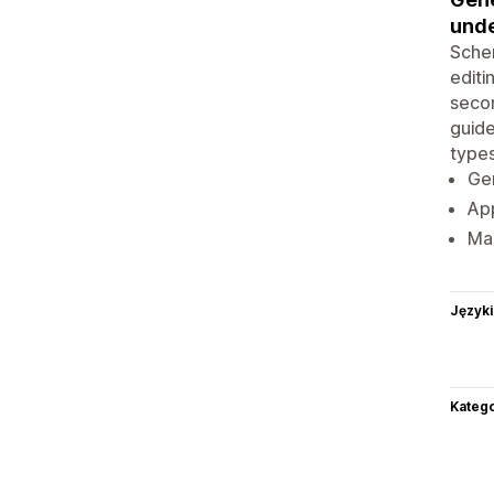
unde
Sche
editi
secon
guide
types
Ge
App
Ma
Języki
Katego