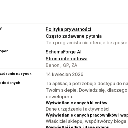
y
Polityka prywatności
Często zadawane pytania
Ten programista nie oferuje bezpośred
oper
SchemaForge AI
Strona internetowa
Benoni, GP, ZA
adzenie na rynek
14 kwiecień 2026
p do danych
Ta aplikacja potrzebuje dostępu do n
Twoim sklepie. Dowiedz się, dlaczego
dewelopera.
Wyświetlanie danych klientów:
Dane urządzenia i aktywności
Wyświetlanie danych pracowników i ws
Właściciel sklepu, współtwórcy bloga
Wyświetlaj i edytuj dane sklepu: