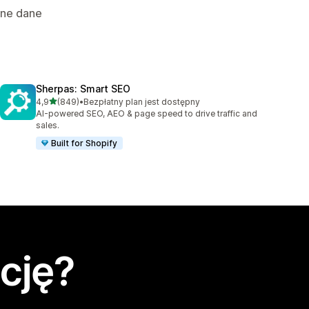
nne dane
Sherpas: Smart SEO
na 5 gwiazdek
4,9
(849)
•
Bezpłatny plan jest dostępny
Łączna liczba recenzji: 849
AI-powered SEO, AEO & page speed to drive traffic and
sales.
Built for Shopify
cję?