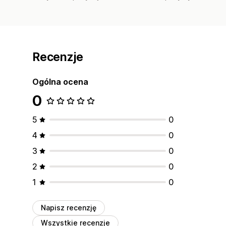
Recenzje
Ogólna ocena
0
5
0
4
0
3
0
2
0
1
0
Napisz recenzję
Wszystkie recenzje