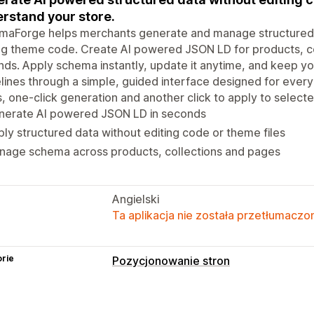
rstand your store.
maForge helps merchants generate and manage structured d
ng theme code. Create AI powered JSON LD for products, co
ds. Apply schema instantly, update it anytime, and keep yo
lines through a simple, guided interface designed for eve
, one-click generation and another click to apply to selected
nerate AI powered JSON LD in seconds
ly structured data without editing code or theme files
nage schema across products, collections and pages
Angielski
Ta aplikacja nie została przetłumaczon
rie
Pozycjonowanie stron
Narzędzia SEO
Fragmenty rozszerzone
JSON-LD
S