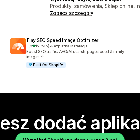
Produkty, zamówienia, Sklep online, i
Zobacz szczegóły
Tiny SEO Speed Image Optimizer
na 5 gwiazdek
5,0
(2 245)
•
Bezpłatna instalacja
Łączna liczba recenzji: 2245
Boost SEO traffic, AEO/AI search, page speed & minify
images!↑
Built for Shopify
esz dodać aplika