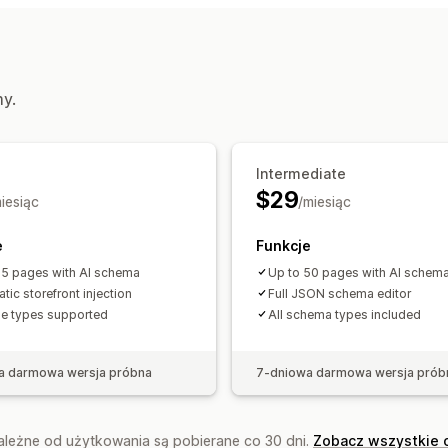
Generowanie treści przy pomocy AI
Monitorowanie wydajności
Wynik SEO
Audyty
Śledzenie konwer
my.
Testowanie
Intermediate
$29
iesiąc
/miesiąc
e
Funkcje
15 pages with AI schema
Up to 50 pages with AI schem
tic storefront injection
Full JSON schema editor
ge types supported
All schema types included
a darmowa wersja próbna
7-dniowa darmowa wersja prób
zależne od użytkowania są pobierane co 30 dni.
Zobacz wszystkie 