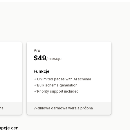
sji
Ruch na stronie internetowej
Pro
$49
/miesiąc
Funkcje
a
Unlimited pages with AI schema
Bulk schema generation
Priority support included
na
7-dniowa darmowa wersja próbna
opcje cen