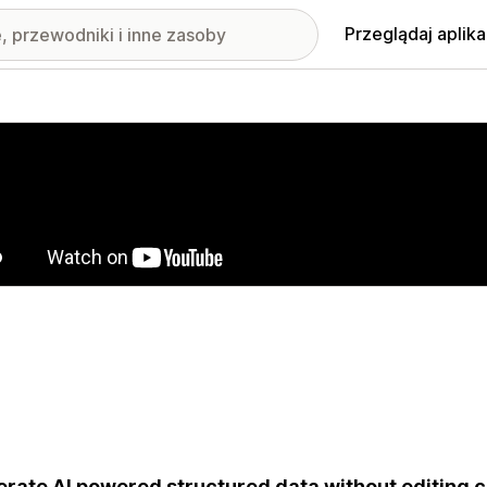
Przeglądaj aplika
nione obrazy w galerii
rate AI powered structured data without editing 