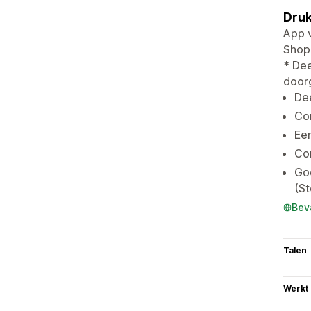
Druk
App v
Shopi
* Dee
doorg
Dee
Com
Een
Con
Go
(St
Bev
Talen
Werkt