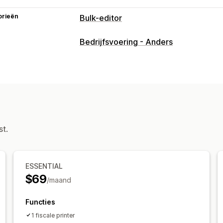
orieën
Bulk-editor
Bewerkbare bronnen
Bedrijfsvoering - Anders
Bestellingen
st.
ESSENTIAL
$69
/maand
Functies
1 fiscale printer