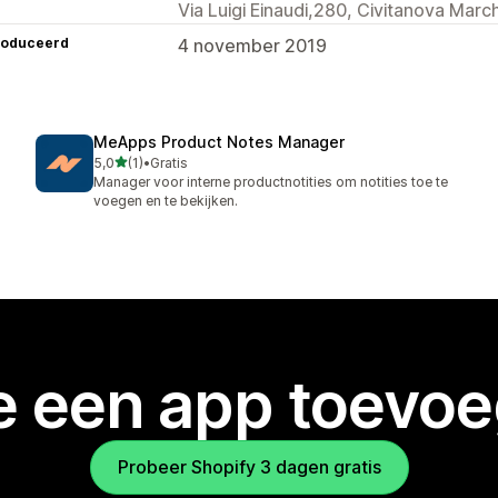
Via Luigi Einaudi,280, Civitanova Mar
roduceerd
4 november 2019
MeApps Product Notes Manager
van 5 sterren
5,0
(1)
•
Gratis
1 recensies in totaal
Manager voor interne productnotities om notities toe te
voegen en te bekijken.
je een app toevo
Probeer Shopify 3 dagen gratis