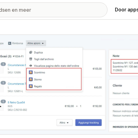
Door apps
ij met uitgelichte afbeeldingen