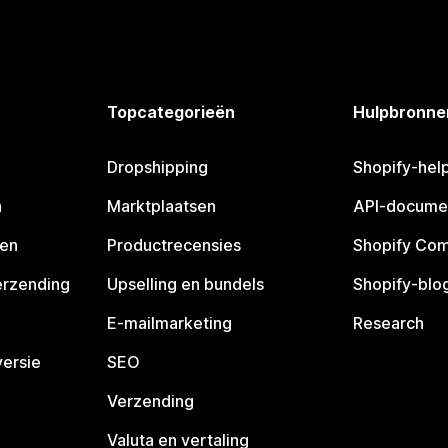
Topcategorieën
Hulpbronne
Dropshipping
Shopify-hel
n
Marktplaatsen
API-docume
pen
Productrecensies
Shopify Co
erzending
Upselling en bundels
Shopify-blo
E-mailmarketing
Research
ersie
SEO
Verzending
Valuta en vertaling