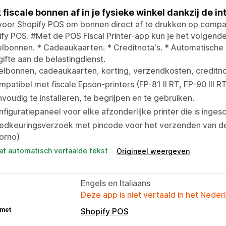
 fiscale bonnen af in je fysieke winkel dankzij de i
oor Shopify POS om bonnen direct af te drukken op compat
fy POS. #Met de POS Fiscal Printer-app kun je het volgende
lbonnen. * Cadeaukaarten. * Creditnota's. * Automatische 
ifte aan de belastingdienst.
lbonnen, cadeaukaarten, korting, verzendkosten, creditno
patibel met fiscale Epson-printers (FP-81 II RT, FP-90 III R
voudig te installeren, te begrijpen en te gebruiken.
figuratiepaneel voor elke afzonderlijke printer die is ing
edkeuringsverzoek met pincode voor het verzenden van de 
orno)
at automatisch vertaalde tekst
Origineel weergeven
Engels en Italiaans
Deze app is niet vertaald in het Neder
 met
Shopify POS