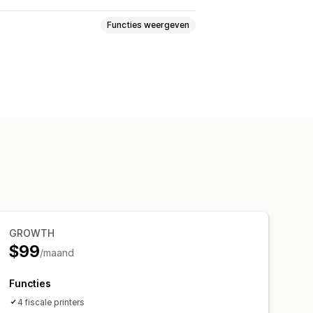
Functies weergeven
GROWTH
$99
/maand
Functies
4 fiscale printers