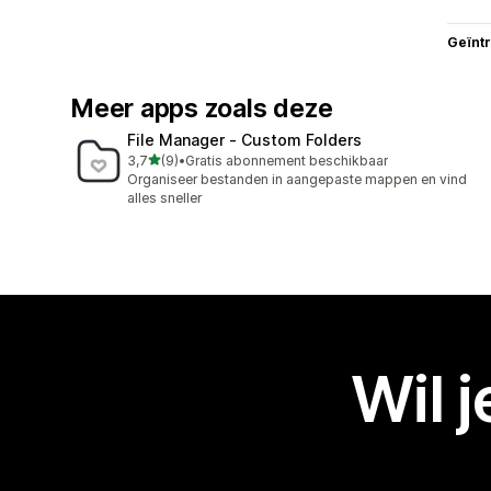
Geïnt
Meer apps zoals deze
File Manager ‑ Custom Folders
van 5 sterren
3,7
(9)
•
Gratis abonnement beschikbaar
9 recensies in totaal
Organiseer bestanden in aangepaste mappen en vind
alles sneller
Wil 