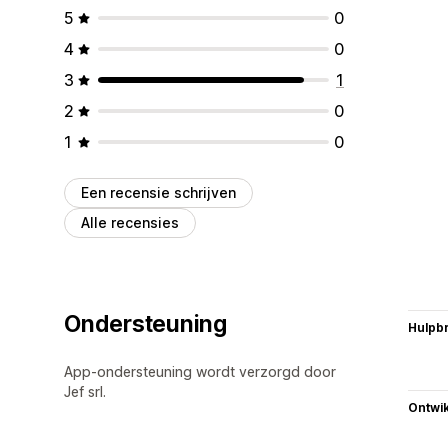
5
0
4
0
3
1
2
0
1
0
Een recensie schrijven
Alle recensies
Ondersteuning
Hulpb
App-ondersteuning wordt verzorgd door
Jef srl.
Ontwik