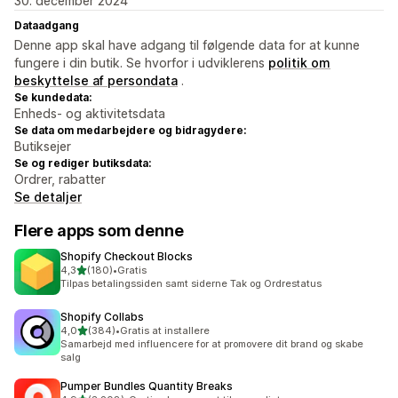
30. december 2024
Dataadgang
Denne app skal have adgang til følgende data for at kunne
fungere i din butik. Se hvorfor i udviklerens
politik om
beskyttelse af persondata
.
Se kundedata:
Enheds- og aktivitetsdata
Se data om medarbejdere og bidragydere:
Butiksejer
Se og rediger butiksdata:
Ordrer, rabatter
Se detaljer
Flere apps som denne
Shopify Checkout Blocks
ud af 5 stjerner
4,3
(180)
•
Gratis
180 anmeldelser i alt
Tilpas betalingssiden samt siderne Tak og Ordrestatus
Shopify Collabs
ud af 5 stjerner
4,0
(384)
•
Gratis at installere
384 anmeldelser i alt
Samarbejd med influencere for at promovere dit brand og skabe
salg
Pumper Bundles Quantity Breaks