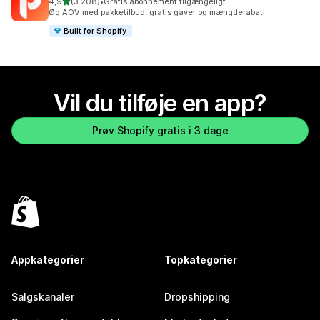
ud af 5 stjerner
4,9
(3.208)
•
Gratis abonnement tilgængeligt
3208 anmeldelser i alt
Øg AOV med pakketilbud, gratis gaver og mængderabat!
Built for Shopify
Vil du tilføje en app?
Prøv Shopify gratis i 3 dage
Appkategorier
Topkategorier
Salgskanaler
Dropshipping