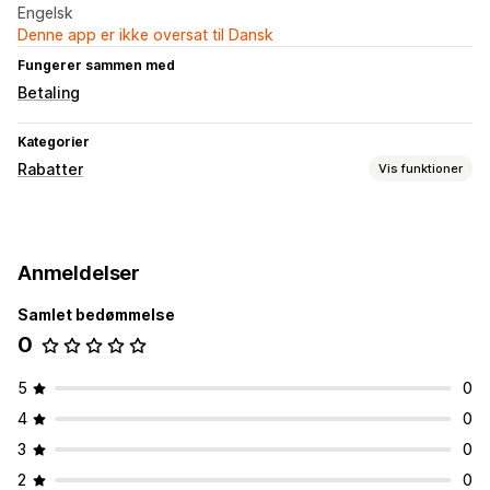
Engelsk
Denne app er ikke oversat til Dansk
Fungerer sammen med
Betaling
Kategorier
Rabatter
Vis funktioner
Rabattyper
Rabatkoder
Mængderabatter
Rabatter i indkøbskurv
Anmeldelser
Dynamiske priser
Samlet bedømmelse
Administration af rabatter
0
Redigeringsværktøj
Automatiseringer
API’er og webhooks
5
0
4
0
3
0
2
0