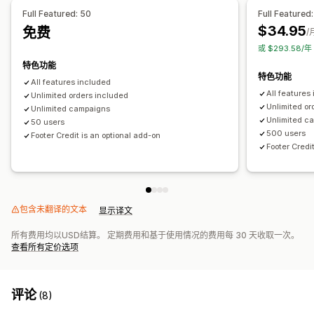
管理弹出窗口
Full Featured: 50
Full Featured
品牌营销
折扣码
表单字段
提交后电子邮件
多语言
编辑器工具
模板
翻译
本地化
电子邮件获取名单
短信获取名单
$34.95
免费
/
在线店面小组件
宣传活动
触发器和规则
定向
地理位置
细分
报告
或 $293.58/
特色功能
特色功能
All features included
All features
Unlimited orders included
Unlimited or
Unlimited campaigns
Unlimited c
50 users
500 users
Footer Credit is an optional add-on
Footer Credi
包含未翻译的文本
显示译文
所有费用均以USD结算。 定期费用和基于使用情况的费用每 30 天收取一次。
查看所有定价选项
评论
(8)