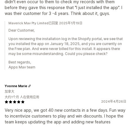
didn't even occur to them to check my records with them
before they gave this response that "I just installed the app". I
was their customer for 3 -4 years. Think about it, guys.
Maverick Mav Pty Limited已回复 2025年1月19日
Dear Customer,
Upon reviewing the installation log in the Shopify portal, we see that
you installed the app on January 18, 2025, and you are currently on
the Free plan. And were never billed for this install. It appears there
may be some misunderstanding. Could you please check?
Best regards,
Apps Mav team
Yvonne Marie
加拿大
大约1个月 人在使用应用
2024年4月26日
Very nice app, we got 40 new contacts in a few days. Fun way
to incentivize customers to play and win discounts. I hope the
team keeps updating the app and adding new features