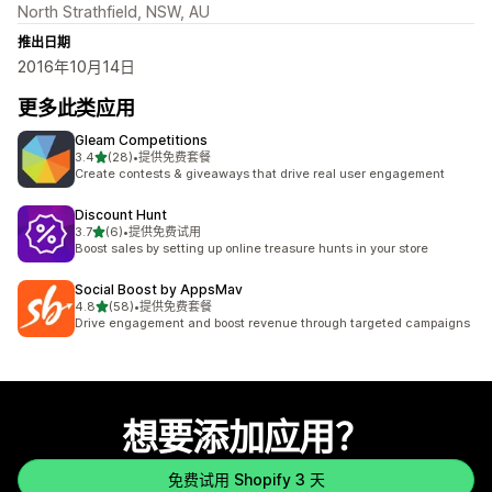
North Strathfield, NSW, AU
推出日期
2016年10月14日
更多此类应用
Gleam Competitions
星（满分 5 星）
3.4
(28)
•
提供免费套餐
总共 28 条评论
Create contests & giveaways that drive real user engagement
Discount Hunt
星（满分 5 星）
3.7
(6)
•
提供免费试用
总共 6 条评论
Boost sales by setting up online treasure hunts in your store
Social Boost by AppsMav
星（满分 5 星）
4.8
(58)
•
提供免费套餐
总共 58 条评论
Drive engagement and boost revenue through targeted campaigns
想要添加应用？
免费试用 Shopify 3 天