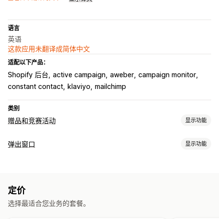
语言
英语
这款应用未翻译成简体中文
适配以下产品：
Shopify 后台
active campaign
aweber
campaign monitor
constant contact
klaviyo
mailchimp
类别
赠品和竞赛活动
显示功能
宣传活动类型
弹出窗口
显示功能
即时获奖
售后
推荐好友
抽奖
转盘游戏
游戏
弹出窗口类型
提交管理
促销弹出窗口
电子邮件弹出窗口
短信弹出窗口
购物车弹出窗口
问卷奖励
订阅提交
自定义提交
地理位置
自动选择获胜者
定价
退出意图
折扣
奖励
转轮游戏
新闻通讯
表单
横幅
游戏
公平选择
电子邮件确认
分析
选择最适合您业务的套餐。
问卷调查
测验
自定义弹出窗口
自定义