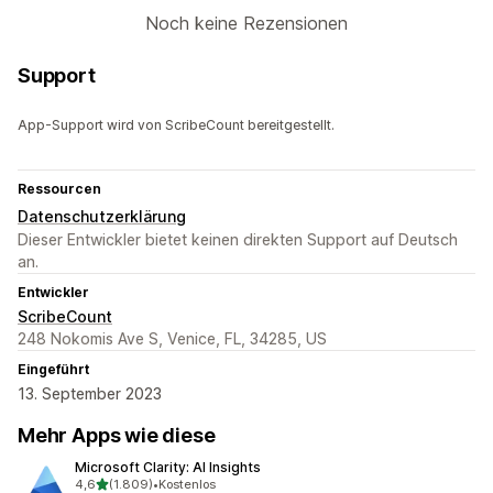
Noch keine Rezensionen
Support
App-Support wird von ScribeCount bereitgestellt.
Ressourcen
Datenschutzerklärung
Dieser Entwickler bietet keinen direkten Support auf Deutsch
an.
Entwickler
ScribeCount
248 Nokomis Ave S, Venice, FL, 34285, US
Eingeführt
13. September 2023
Mehr Apps wie diese
Microsoft Clarity: AI Insights
von 5 Sternen
4,6
(1.809)
•
Kostenlos
1809 Rezensionen insgesamt