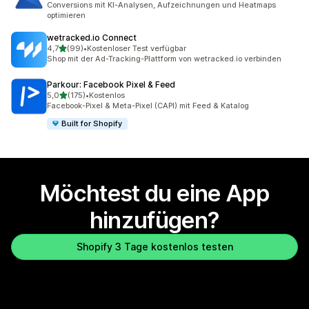
Conversions mit KI-Analysen, Aufzeichnungen und Heatmaps
optimieren
wetracked.io Connect
von 5 Sternen
4,7
(99)
•
Kostenloser Test verfügbar
99 Rezensionen insgesamt
Shop mit der Ad-Tracking-Plattform von wetracked.io verbinden
Parkour: Facebook Pixel & Feed
von 5 Sternen
5,0
(175)
•
Kostenlos
175 Rezensionen insgesamt
Facebook-Pixel & Meta-Pixel (CAPI) mit Feed & Katalog
Built for Shopify
Möchtest du eine App
hinzufügen?
Shopify 3 Tage kostenlos testen