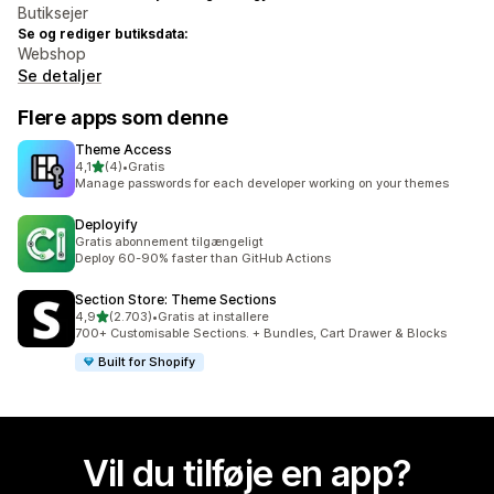
Butiksejer
Se og rediger butiksdata:
Webshop
Se detaljer
Flere apps som denne
Theme Access
ud af 5 stjerner
4,1
(4)
•
Gratis
4 anmeldelser i alt
Manage passwords for each developer working on your themes
Deployify
Gratis abonnement tilgængeligt
Deploy 60-90% faster than GitHub Actions
Section Store: Theme Sections
ud af 5 stjerner
4,9
(2.703)
•
Gratis at installere
2703 anmeldelser i alt
700+ Customisable Sections. + Bundles, Cart Drawer & Blocks
Built for Shopify
Vil du tilføje en app?