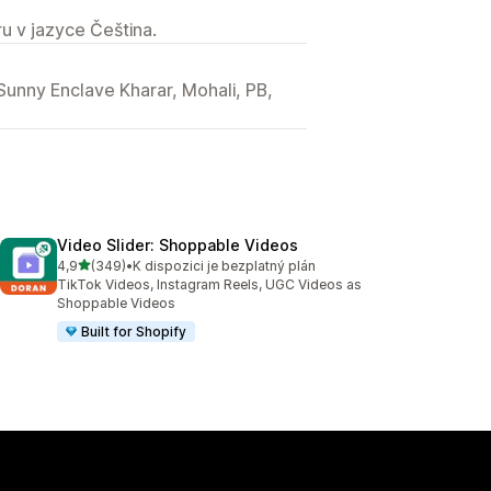
u v jazyce Čeština.
unny Enclave Kharar, Mohali, PB,
Video Slider: Shoppable Videos
z 5 hvězd
4,9
(349)
•
K dispozici je bezplatný plán
Celkový počet recenzí: 349
TikTok Videos, Instagram Reels, UGC Videos as
Shoppable Videos
Built for Shopify