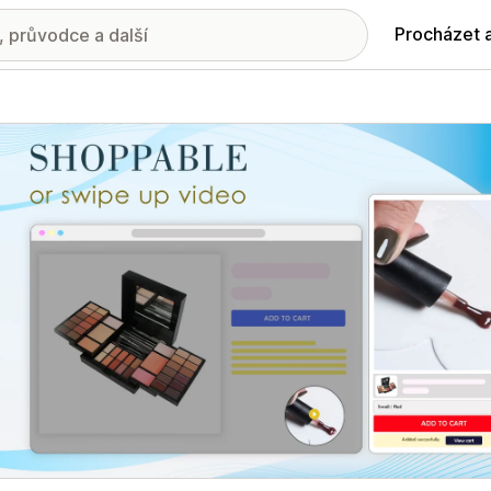
Procházet 
ie propagovaných obrázků