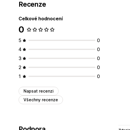
Recenze
Celkové hodnocení
0
5
0
4
0
3
0
2
0
1
0
Napsat recenzi
Všechny recenze
Podpora