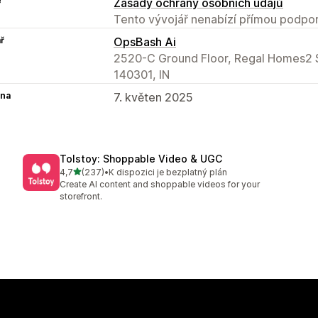
e
Zásady ochrany osobních údajů
Tento vývojář nenabízí přímou podpor
ř
OpsBash Ai
2520-C Ground Floor, Regal Homes2 S
140301, IN
na
7. květen 2025
Tolstoy: Shoppable Video & UGC
z 5 hvězd
4,7
(237)
•
K dispozici je bezplatný plán
Celkový počet recenzí: 237
Create AI content and shoppable videos for your
storefront.