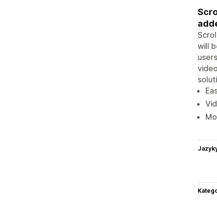
Scro
adde
Scrol
will 
users
video
solut
Eas
Vid
Mo
Jazyk
Katego