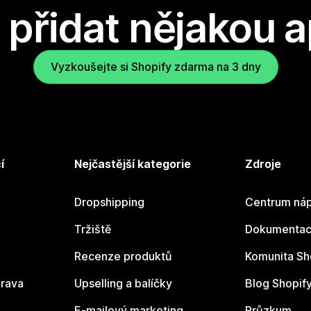
přidat nějakou a
Vyzkoušejte si Shopify zdarma na 3 dny
í
Nejčastější kategorie
Zdroje
Dropshipping
Centrum náp
Tržiště
Dokumentace
Recenze produktů
Komunita Sh
rava
Upselling a balíčky
Blog Shopif
E-mailový marketing
Průzkum