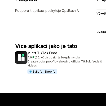
Zdroj
Podporu k aplikaci poskytuje OpsBash Ai.
Vývojá
Uvede
Více aplikací jako je tato
Mintt TikTok Feed
z 5 hvězd
4,9
(25)
•
K dispozici je bezplatný plán
Celkový počet recenzí: 25
Create social proof by showing official TikTok feeds &
videos.
Built for Shopify