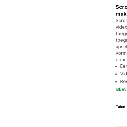
Scro
makk
Scrol
video
toeg
toega
upsel
vorm
door 
Een
Vi
Re
Bev
Talen