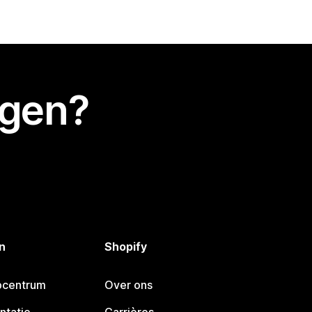
egen?
n
Shopify
pcentrum
Over ons