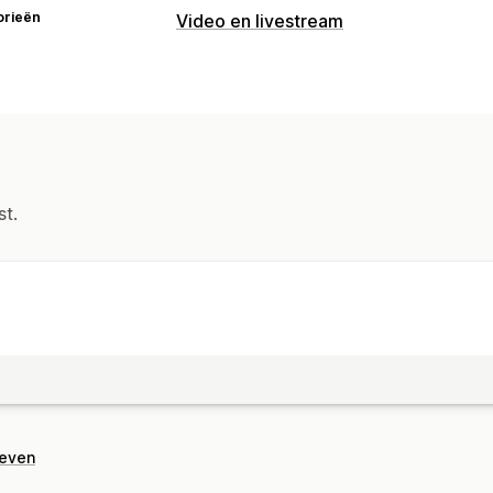
orieën
Video en livestream
st.
geven