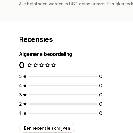
Alle betalingen worden in USD gefactureerd. Terugkeren
Recensies
Algemene beoordeling
0
5
0
4
0
3
0
2
0
1
0
Een recensie schrijven