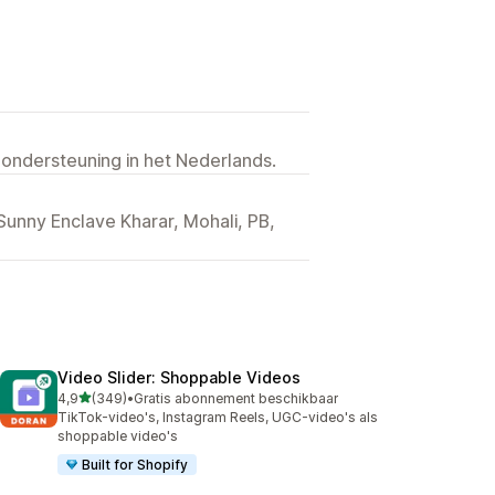
 ondersteuning in het Nederlands.
unny Enclave Kharar, Mohali, PB,
Video Slider: Shoppable Videos
van 5 sterren
4,9
(349)
•
Gratis abonnement beschikbaar
349 recensies in totaal
TikTok-video's, Instagram Reels, UGC-video's als
shoppable video's
Built for Shopify