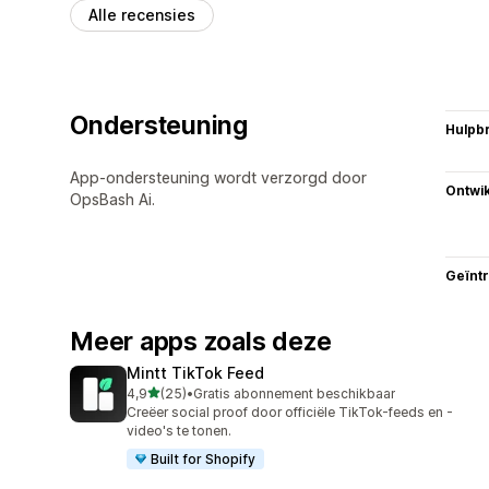
Alle recensies
Ondersteuning
Hulpb
App-ondersteuning wordt verzorgd door
Ontwik
OpsBash Ai.
Geïnt
Meer apps zoals deze
Mintt TikTok Feed
van 5 sterren
4,9
(25)
•
Gratis abonnement beschikbaar
25 recensies in totaal
Creëer social proof door officiële TikTok-feeds en -
video's te tonen.
Built for Shopify