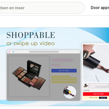
Door apps
ij met uitgelichte afbeeldingen