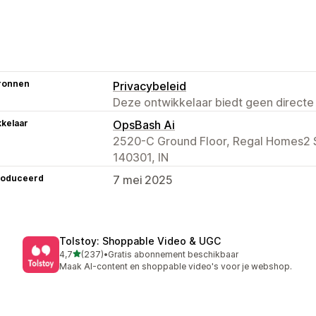
ronnen
Privacybeleid
Deze ontwikkelaar biedt geen directe
kelaar
OpsBash Ai
2520-C Ground Floor, Regal Homes2 S
140301, IN
roduceerd
7 mei 2025
Tolstoy: Shoppable Video & UGC
van 5 sterren
4,7
(237)
•
Gratis abonnement beschikbaar
237 recensies in totaal
Maak AI-content en shoppable video's voor je webshop.