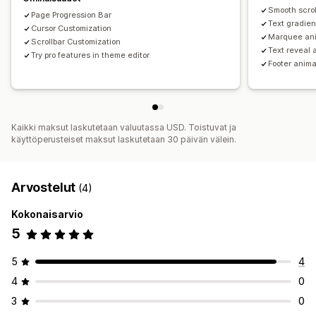
Smooth scrol
Page Progression Bar
Text gradien
Cursor Customization
Marquee an
Scrollbar Customization
Text reveal 
Try pro features in theme editor
Footer anima
Kaikki maksut laskutetaan valuutassa USD. Toistuvat ja
käyttöperusteiset maksut laskutetaan 30 päivän välein.
Arvostelut
(4)
Kokonaisarvio
5
5
4
4
0
3
0