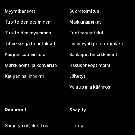
Myyntikanavat
Suoratoimitus
Tuotteiden etsiminen
Markkinapaikat
Tuotteiden myyminen
Tuotearvostelut
Tilaukset ja toimitukset
Lisämyynti ja tuotepaketit
Kaupan suunnittelu
Sähköpostimarkkinointi
Markkinointi ja konversio
Hakukoneoptimointi
Kaupan hallinnointi
Lähetys
Valuutta ja käännös
Resurssit
Shopify
Shopifyn ohjekeskus
Tietoja