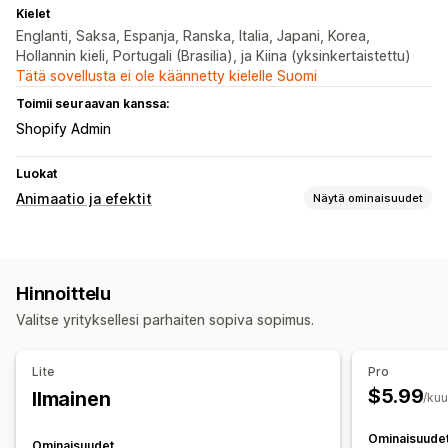
Kielet
Englanti, Saksa, Espanja, Ranska, Italia, Japani, Korea,
Hollannin kieli, Portugali (Brasilia), ja Kiina (yksinkertaistettu)
Tätä sovellusta ei ole käännetty kielelle Suomi
Toimii seuraavan kanssa:
Shopify Admin
Luokat
Animaatio ja efektit
Näytä ominaisuudet
Mukautukset
Animaatioiden hallinta
Kursoriefektit
Hinnoittelu
Mukautetut animaatiot
Interaktiiviset animaatiot
Valitse yrityksellesi parhaiten sopiva sopimus.
Sivukohtaiset efektit
Väri
Mobiiliresponsiivisuus
Lite
Pro
$5.99
Ilmainen
/ku
Ominaisuude
Ominaisuudet