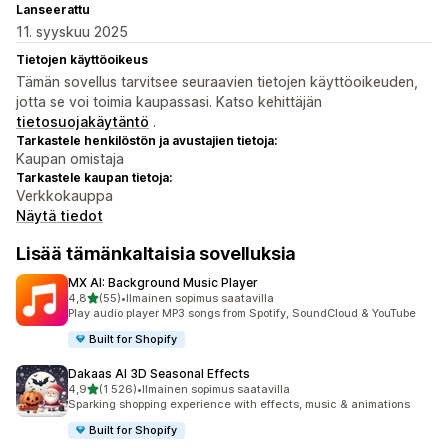
Lanseerattu
11. syyskuu 2025
Tietojen käyttöoikeus
Tämän sovellus tarvitsee seuraavien tietojen käyttöoikeuden,
jotta se voi toimia kaupassasi. Katso kehittäjän
tietosuojakäytäntö
.
Tarkastele henkilöstön ja avustajien tietoja:
Kaupan omistaja
Tarkastele kaupan tietoja:
Verkkokauppa
Näytä tiedot
Lisää tämänkaltaisia sovelluksia
MX AI: Background Music Player
/ 5 tähteä
4,8
(55)
•
Ilmainen sopimus saatavilla
55 arvostelua yhteensä
Play audio player MP3 songs from Spotify, SoundCloud & YouTube
Built for Shopify
Dakaas AI 3D Seasonal Effects
/ 5 tähteä
4,9
(1 526)
•
Ilmainen sopimus saatavilla
1526 arvostelua yhteensä
Sparking shopping experience with effects, music & animations
Built for Shopify