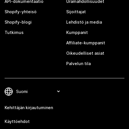
API-dokumentaatio
Uramahdollisuudet
Shopify-yhteisö
Sijoittajat
Shopify-blogi
Lehdistö ja media
Tutkimus
Kumppanit
Affiliate-kumppanit
Oikeudelliset asiat
Palvelun tila
Kehittäjän kirjautuminen
Käyttöehdot