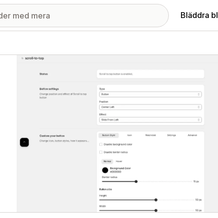
Bläddra b
ri med utvalda bilder