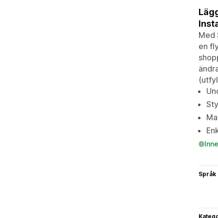
Lägg
Inst
Med S
en fl
shopp
ändra
(utfy
Und
Sty
Mat
Enk
Inn
Språk
Katego