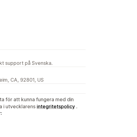
ekt support på Svenska.
im, CA, 92801, US
ata för att kunna fungera med din
ta i utvecklarens
integritetspolicy
.
: