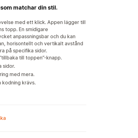
k som matchar din stil.
else med ett klick. Appen lägger till
ans topp. En smidigare
ycket anpassningsbar och du kan
n, horisontellt och vertikalt avstånd
ra på specifika sidor.
illbaka till toppen”-knapp.
 sidor.
mering med mera.
n kodning krävs.
ska