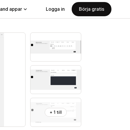
land appar
Logga in
Börja gratis
+ 1 till