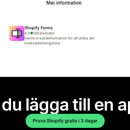
Mer information
Shopify Forms
av 5 stjärnor
4,5
(663)
•
Gratis
663 recensioner totalt
Samla in kundinformation för att utöka din
marknadsföringslista
l du lägga till en 
Prova Shopify gratis i 3 dagar