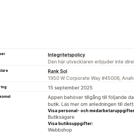
ser
Integritetspolicy
Den här utvecklaren erbjuder inte dir
klare
Rank Sol
1950 W Corporate Way #45006, Anahe
ring
15 september 2025
tkomst
Appen behöver tillgång till följande d
butik. Läs mer om anledningen till det
Visa personal- och medarbetaruppgifter
Butiksägare
Visa butiksuppgifter:
Webbshop