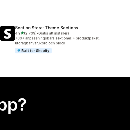
Section Store: Theme Sections
av 5 stjärnor
4,9
(2 709)
•
Gratis att installera
2709 recensioner totalt
700+ anpassningsbara sektioner. + produktpaket,
utdragbar varukorg och block
Built for Shopify
app?