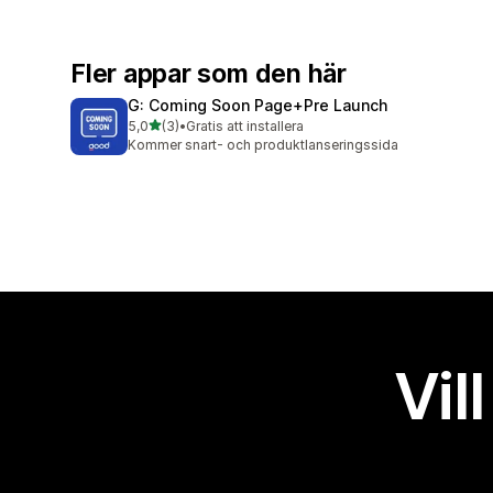
Fler appar som den här
G: Coming Soon Page+Pre Launch
av 5 stjärnor
5,0
(3)
•
Gratis att installera
3 recensioner totalt
Kommer snart- och produktlanseringssida
Vil