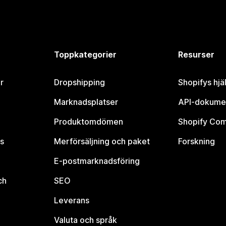
Toppkategorier
Resurser
r
Dropshipping
Shopifys hjä
Marknadsplatser
API-dokume
Produktomdömen
Shopify Co
s
Merförsäljning och paket
Forskning
E-postmarknadsföring
ch
SEO
Leverans
Valuta och språk