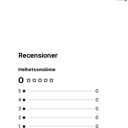
Recensioner
Helhetsomdöme
0
5
0
4
0
3
0
2
0
1
0