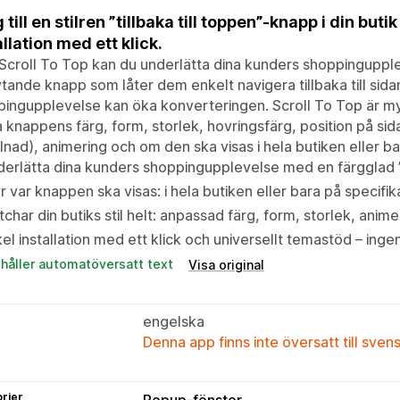
 till en stilren ”tillbaka till toppen”-knapp i din buti
allation med ett klick.
croll To Top kan du underlätta dina kunders shoppingupplev
ytande knapp som låter dem enkelt navigera tillbaka till sid
ingupplevelse kan öka konverteringen. Scroll To Top är m
 knappens färg, form, storlek, hovringsfärg, position på sida
llnad), animering och om den ska visas i hela butiken eller ba
erlätta dina kunders shoppingupplevelse med en färgglad ”t
r var knappen ska visas: i hela butiken eller bara på specifika
char din butiks stil helt: anpassad färg, form, storlek, ani
el installation med ett klick och universellt temastöd – inge
ehåller automatöversatt text
Visa original
engelska
Denna app finns inte översatt till sven
rier
Popup-fönster