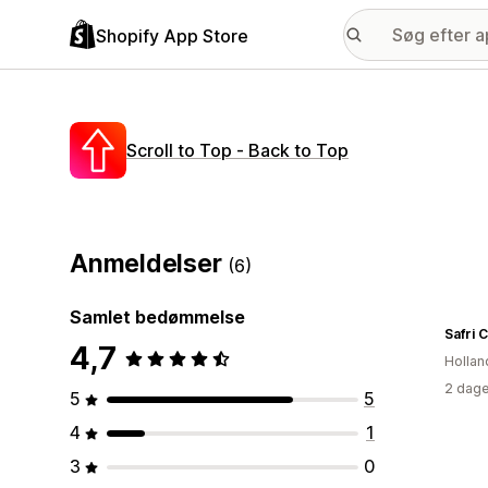
Shopify App Store
Scroll to Top ‑ Back to Top
Anmeldelser
(6)
Samlet bedømmelse
Safri 
4,7
Hollan
2 dage
5
5
4
1
3
0