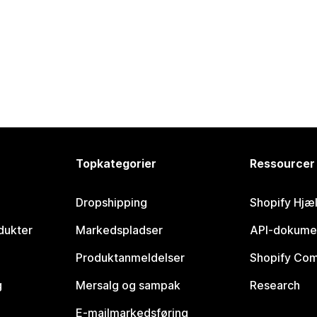
Topkategorier
Ressourcer
Dropshipping
Shopify Hjæ
dukter
Markedspladser
API-dokume
Produktanmeldelser
Shopify Co
g
Mersalg og sampak
Research
E-mailmarkedsføring