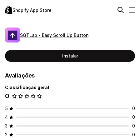
Shopify App Store
SGTLab ‑ Easy Scroll Up Button
Instalar
Avaliações
Classificação geral
0
5
0
4
0
3
0
2
0