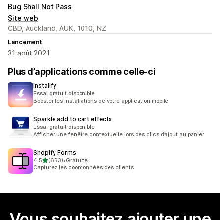
Bug Shall Not Pass
Site web
CBD, Auckland, AUK, 1010, NZ
Lancement
31 août 2021
Plus d’applications comme celle-ci
Instalify
Essai gratuit disponible
Booster les installations de votre application mobile
Sparkle add to cart effects
Essai gratuit disponible
Afficher une fenêtre contextuelle lors des clics d’ajout au panier
Shopify Forms
étoile(s) sur 5
4,5
(663)
•
Gratuite
663 avis au total
Capturez les coordonnées des clients
Vous souhaitez ajouter une