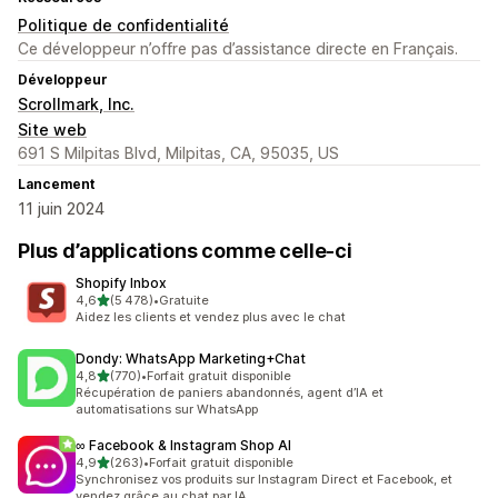
Politique de confidentialité
Ce développeur n’offre pas d’assistance directe en Français.
Développeur
Scrollmark, Inc.
Site web
691 S Milpitas Blvd, Milpitas, CA, 95035, US
Lancement
11 juin 2024
Plus d’applications comme celle-ci
Shopify Inbox
étoile(s) sur 5
4,6
(5 478)
•
Gratuite
5478 avis au total
Aidez les clients et vendez plus avec le chat
Dondy: WhatsApp Marketing+Chat
étoile(s) sur 5
4,8
(770)
•
Forfait gratuit disponible
770 avis au total
Récupération de paniers abandonnés, agent d’IA et
automatisations sur WhatsApp
∞ Facebook & Instagram Shop AI
étoile(s) sur 5
4,9
(263)
•
Forfait gratuit disponible
263 avis au total
Synchronisez vos produits sur Instagram Direct et Facebook, et
vendez grâce au chat par IA