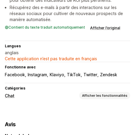
pour obtenir des indicateurs de ROI plus pertinents.
Récupérez des e-mails à partir des interactions sur les
réseaux sociaux pour cultiver de nouveaux prospects de
manière automatisée.
Contient du texte traduit automatiquement
Afficher l’original
Langues
anglais
Cette application n’est pas traduite en français
Fonctionne avec
Facebook
Instagram
Klaviyo
TikTok
Twitter
Zendesk
Catégories
Chat
Afficher les fonctionnalités
Messagerie en temps réel
Agent conversationnel (chatbot) exploitant l’IA
Avis
Chat par e-mail
Médias sociaux