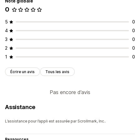
Note globale
Réponses automatisées
0
FAQ
Recommandations de produits
Réponses rapides
Alertes d’expédition
Mises à jour des commandes
5
0
Vente incitative
Sondages
4
0
Personnalisation
3
0
Couleur et police
Emojis et vignettes
Heures d’ouverture
2
0
Balisage
1
0
Écrire un avis
Tous les avis
Pas encore d’avis
Assistance
L’assistance pour l’appli est assurée par Scrollmark, Inc..
Ressources