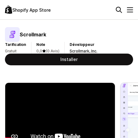
Shopify App Store
Scrollmark
Tarification
Note
Développeur
Gratuit
0,0
(0 Avis)
Scrollmark, Inc.
Installer