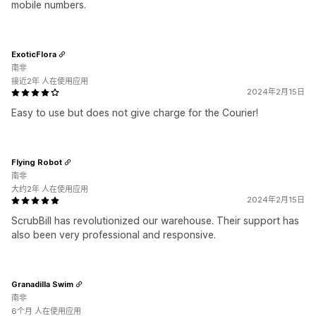
mobile numbers.
ExoticFlora
南非
接近2年 人在使用应用
2024年2月15日
Easy to use but does not give charge for the Courier!
Flying Robot
南非
大约2年 人在使用应用
2024年2月15日
ScrubBill has revolutionized our warehouse. Their support has
also been very professional and responsive.
Granadilla Swim
南非
6个月 人在使用应用