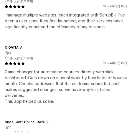
1年多 人在使用应用
2024年2月15日
I manage multiple websites, each integrated with ScrubBill. I've
been a user since they first launched, and their services have
significantly enhanced the efficiency of my business.
CIOVITA
南非
1年多 人在使用应用
2024年2月15日
Game changer for automating couriers directly with slick
dashboard. Cuts down on manual work by hundreds of hours a
month. Checks addresses that the customer submitted and
makes suggested changes, so we have way less failed
deliveries.
This app helped us scale.
Shoe Box™ Online Store
南非