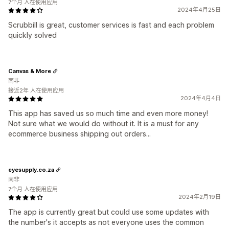
7个月 人在使用应用
2024年4月25日
Scrubbill is great, customer services is fast and each problem
quickly solved
Canvas & More
南非
接近2年 人在使用应用
2024年4月4日
This app has saved us so much time and even more money!
Not sure what we would do without it. It is a must for any
ecommerce business shipping out orders...
eyesupply.co.za
南非
7个月 人在使用应用
2024年2月19日
The app is currently great but could use some updates with
the number's it accepts as not everyone uses the common