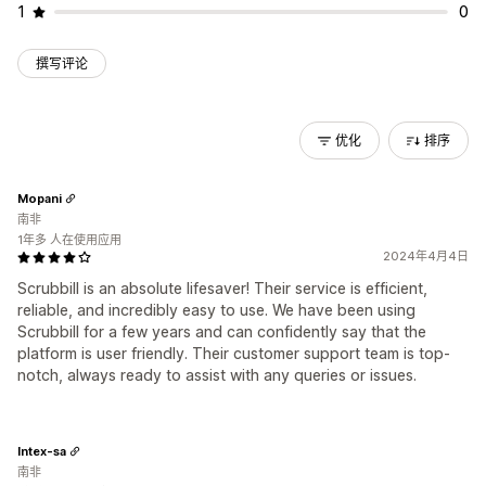
1
0
撰写评论
优化
排序
Mopani
南非
1年多 人在使用应用
2024年4月4日
Scrubbill is an absolute lifesaver! Their service is efficient,
reliable, and incredibly easy to use. We have been using
Scrubbill for a few years and can confidently say that the
platform is user friendly. Their customer support team is top-
notch, always ready to assist with any queries or issues.
Intex-sa
南非