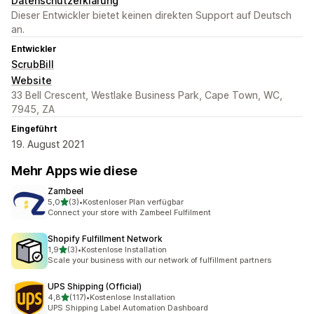
Datenschutzerklärung
Dieser Entwickler bietet keinen direkten Support auf Deutsch
an.
Entwickler
ScrubBill
Website
33 Bell Crescent, Westlake Business Park, Cape Town, WC,
7945, ZA
Eingeführt
19. August 2021
Mehr Apps wie diese
Zambeel
von 5 Sternen
5,0
(3)
•
Kostenloser Plan verfügbar
3 Rezensionen insgesamt
Connect your store with Zambeel Fulfilment
Shopify Fulfillment Network
von 5 Sternen
1,9
(3)
•
Kostenlose Installation
3 Rezensionen insgesamt
Scale your business with our network of fulfillment partners
UPS Shipping (Official)
von 5 Sternen
4,8
(117)
•
Kostenlose Installation
117 Rezensionen insgesamt
UPS Shipping Label Automation Dashboard