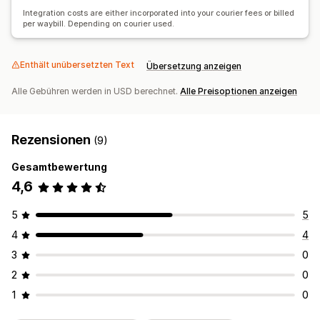
Integration costs are either incorporated into your courier fees or billed
per waybill. Depending on courier used.
Enthält unübersetzten Text
Übersetzung anzeigen
Alle Gebühren werden in USD berechnet.
Alle Preisoptionen anzeigen
Rezensionen
(9)
Gesamtbewertung
4,6
5
5
4
4
3
0
2
0
1
0