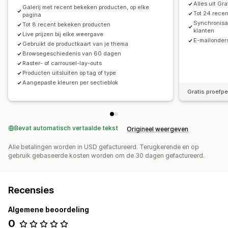
Alles uit Gra
Galerij met recent bekeken producten, op elke
Tot 24 rece
pagina
Synchronisat
Tot 8 recent bekeken producten
klanten
Live prijzen bij elke weergave
E-mailonders
Gebruikt de productkaart van je thema
Browsegeschiedenis van 60 dagen
Raster- of carrousel-lay-outs
Producten uitsluiten op tag of type
Aangepaste kleuren per sectieblok
Gratis proefp
Bevat automatisch vertaalde tekst
Origineel weergeven
Alle betalingen worden in USD gefactureerd. Terugkerende en op
gebruik gebaseerde kosten worden om de 30 dagen gefactureerd.
Recensies
Algemene beoordeling
0