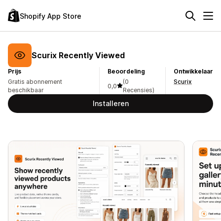
Shopify App Store
Scurix Recently Viewed
Prijs
Beoordeling
Ontwikkelaar
Gratis abonnement
(0
Scurix
0,0
beschikbaar
Recensies)
Installeren