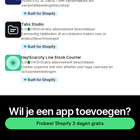
VERHOOG JE OMZET met variantopties als
variantafbeelding/kleurstaal
Built for Shopify
Tabs Studio
van 5 sterren
5,0
(160)
•
Gratis abonnement beschikbaar
160 recensies in totaal
Eenvoudig tabbladen of accordeons maken voor je
productbeschrijvingen
Built for Shopify
Hey!Scarcity Low Stock Counter
van 5 sterren
5,0
(141)
•
Gratis abonnement beschikbaar
141 recensies in totaal
Creëer urgentie met een afteller voor lage voorraad en
schaarstemeldingen
Built for Shopify
Wil je een app toevoegen?
Probeer Shopify 3 dagen gratis