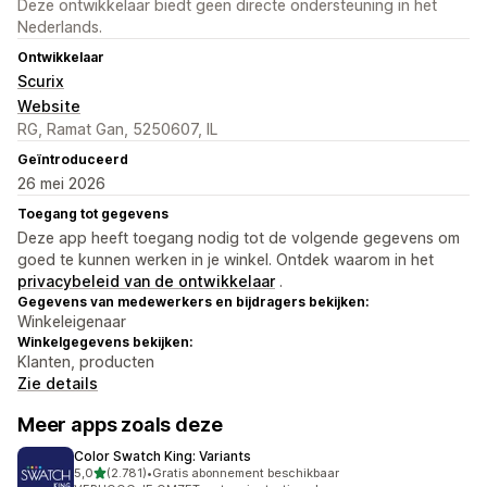
Deze ontwikkelaar biedt geen directe ondersteuning in het
Nederlands.
Ontwikkelaar
Scurix
Website
RG, Ramat Gan, 5250607, IL
Geïntroduceerd
26 mei 2026
Toegang tot gegevens
Deze app heeft toegang nodig tot de volgende gegevens om
goed te kunnen werken in je winkel. Ontdek waarom in het
privacybeleid van de ontwikkelaar
.
Gegevens van medewerkers en bijdragers bekijken:
Winkeleigenaar
Winkelgegevens bekijken:
Klanten, producten
Zie details
Meer apps zoals deze
Color Swatch King: Variants
van 5 sterren
5,0
(2.781)
•
Gratis abonnement beschikbaar
2781 recensies in totaal