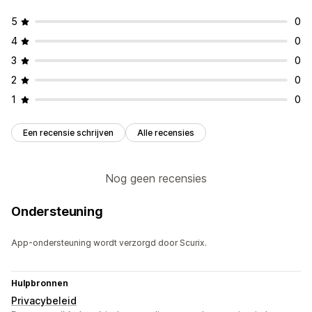
5
0
4
0
3
0
2
0
1
0
Een recensie schrijven
Alle recensies
Nog geen recensies
Ondersteuning
App-ondersteuning wordt verzorgd door Scurix.
Hulpbronnen
Privacybeleid