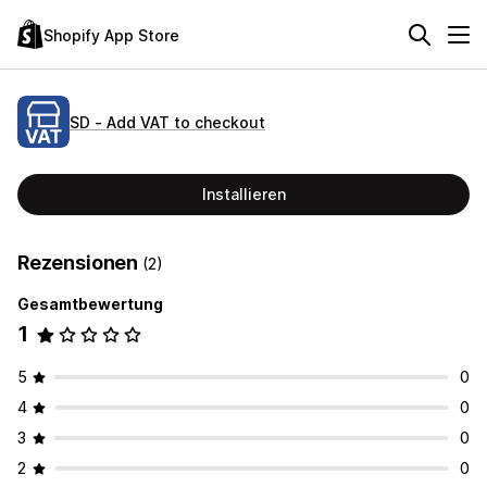
Shopify App Store
SD ‑ Add VAT to checkout
Installieren
Rezensionen
(2)
Gesamtbewertung
1
5
0
4
0
3
0
2
0