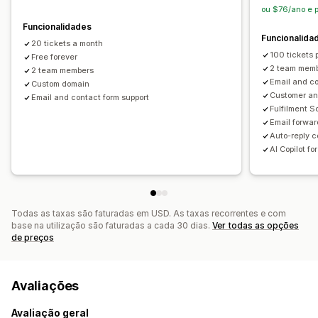
Caixa de entrada unificada
Atribuição automática
ou $76/ano e 
Etiquetagem
Notificações de clientes
Análise de dados
Funcionalidades
Funcionalida
20 tickets a month
100 tickets 
Free forever
2 team mem
2 team members
Email and co
Custom domain
Customer and
Email and contact form support
Fulfilment 
Email forwar
Auto-reply c
AI Copilot for
Todas as taxas são faturadas em USD. As taxas recorrentes e com
base na utilização são faturadas a cada 30 dias.
Ver todas as opções
de preços
Avaliações
Avaliação geral