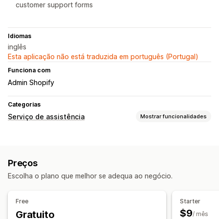
customer support forms
Idiomas
inglês
Esta aplicação não está traduzida em português (Portugal)
Funciona com
Admin Shopify
Categorias
Serviço de assistência
Mostrar funcionalidades
Canais
E-mail
Formulário de contacto
Preços
Automatização do fluxo de trabalho
Escolha o plano que melhor se adequa ao negócio.
Resposta automática
Modelos de resposta
Respostas por inteligência artificial
Free
Starter
Resumos de inteligência artificial
Emissão de bilhetes
$9
Gratuito
/ mês