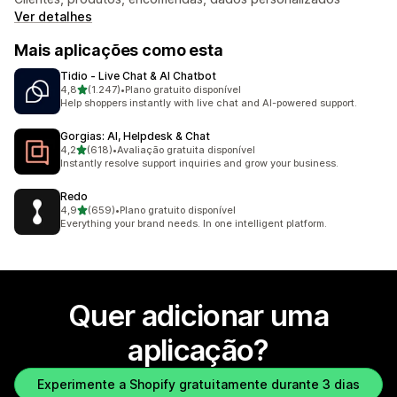
Ver detalhes
Mais aplicações como esta
Tidio ‑ Live Chat & AI Chatbot
de 5 estrelas
4,8
(1.247)
•
Plano gratuito disponível
1247 total de avaliações
Help shoppers instantly with live chat and AI-powered support.
Gorgias: AI, Helpdesk & Chat
de 5 estrelas
4,2
(618)
•
Avaliação gratuita disponível
618 total de avaliações
Instantly resolve support inquiries and grow your business.
Redo
de 5 estrelas
4,9
(659)
•
Plano gratuito disponível
659 total de avaliações
Everything your brand needs. In one intelligent platform.
Quer adicionar uma
aplicação?
Experimente a Shopify gratuitamente durante 3 dias