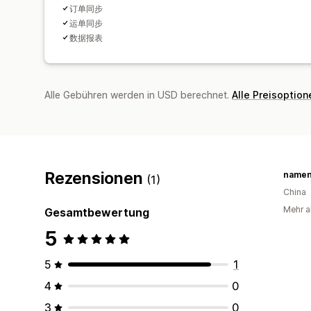
订单同步
运单同步
数据报表
Alle Gebühren werden in USD berechnet.
Alle Preisoptio
Rezensionen
namen
(1)
China
Mehr al
Gesamtbewertung
5
5
1
4
0
3
0