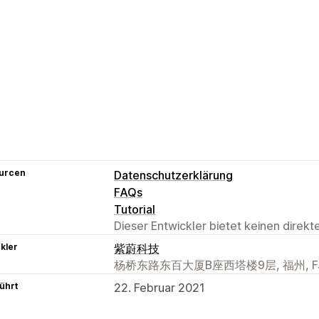
urcen
Datenschutzerklärung
FAQs
Tutorial
Dieser Entwickler bietet keinen direk
kler
紫蔚科技
杨桥东路东百大厦B座西塔楼9层, 福州, FJ, 
ührt
22. Februar 2021