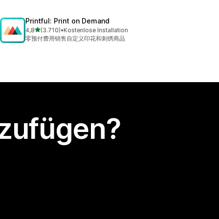
Printful: Print on Demand
von 5 Sternen
4,8
(3.710)
•
Kostenlose Installation
3710 Rezensionen insgesamt
零预付费用销售自定义印花和刺绣商品
nzufügen?