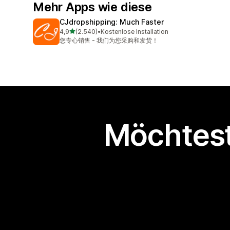
Mehr Apps wie diese
CJdropshipping: Much Faster
von 5 Sternen
4,9
(2.540)
•
Kostenlose Installation
2540 Rezensionen insgesamt
您专心销售 - 我们为您采购和发货！
Möchtest