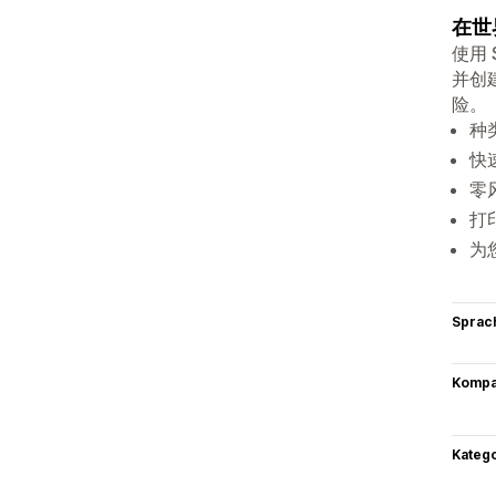
在世
使用
并创
险。
种
快
零
打
为
Sprac
Kompat
Kateg