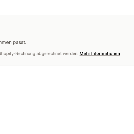
Produktanpassung
Designtools
Mockup-Generator
Produkte
Allover-Print
Handtaschen
Decken
Trinkgefäße
Geschenke für festlich
hmen passt.
Laserhandwerk
Schmuck
Haustierp
Shopify-Rechnung abgerechnet werden.
Mehr Informationen
Umweltfreundlich
Versandoptionen
Globales Fulfillment
Multiversand
Up
Nachverfolgung von Bestellungen