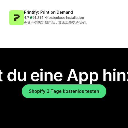
Printify: Print on Demand
von 5 Sternen
4,7
(4.314)
•
Kostenlose Installation
4314 Rezensionen insgesamt
创建并销售定制产品，其余工作交给我们。
 du eine App hi
Shopify 3 Tage kostenlos testen