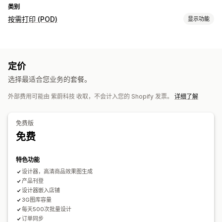
类别
按需打印 (POD)
显示功能
产品自定义
设计工具
模型生成器
定价
产品
选择最适合您业务的套餐。
整件印花
包袋
毯子
服饰
帽子
鞋品
饮具
节日礼品
家居装饰
外部费用可能由 紫蔚科技 收取，不会计入您的 Shopify 发票。
详细了解
激光工艺
珠宝
宠物产品
墙艺
环保
运输选项
免费版
全球发货
多地址运输
实时更新
订单跟踪
免费
特色功能
设计器，高清商品效果图生成
产品刊登
设计器嵌入店铺
3G图库容量
每天500次批量设计
订单同步