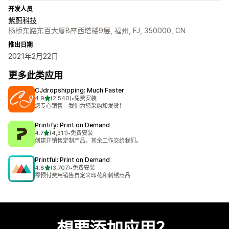
开发人员
紫蔚科技
杨桥东路东百大厦B座西塔楼9层, 福州, FJ, 350000, CN
推出日期
2021年2月22日
更多此类应用
CJdropshipping: Much Faster
星（满分 5 星）
4.9
(2,540)
•
免费安装
总共 2540 条评论
您专心销售 - 我们为您采购和发货！
Printify: Print on Demand
星（满分 5 星）
4.7
(4,311)
•
免费安装
总共 4311 条评论
创建并销售定制产品，其余工作交给我们。
Printful: Print on Demand
星（满分 5 星）
4.8
(3,707)
•
免费安装
总共 3707 条评论
零预付费用销售自定义印花和刺绣商品
想要添加应用？