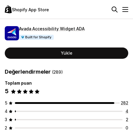
Shopify App Store
Avada Accessibility Widget ADA
Built for Shopify
Yükle
Değerlendirmeler
(289)
Toplam puan
5
5
282
4
4
3
2
2
0