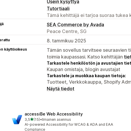
Usein kysyttyä
Tutortiaali
Tämä kehittäjä ei tarjoa suoraa tukea k
äjä
SEA Commerce by Avada
Peace Centre, SG
erattu
8. tammikuu 2025
en käyttöoikeus
Tämän sovellus tarvitsee seuraavien ti
toimia kaupassasi. Katso kehittäjän
tie
Tarkastele henkilöstön ja avustajien tiet
Kaupan omistaja, blogin avustajat
Tarkastele ja muokkaa kaupan tietoja:
Tuotteet, Verkkokauppa, Shopify Adm
Näytä tiedot
accessiBe Web Accessibility
/ 5 tähteä
3,5
(15)
•
Ilmainen asennus
15 arvostelua yhteensä
AI-powered Accessibility for WCAG & ADA and EAA
Compliance