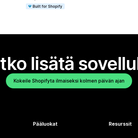
Built for Shopify
tko lisätä sovell
Kokeile Shopifyta ilmaiseksi kolmen päivän ajan
Pääluokat
Resurssit