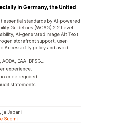
ecially in Germany, the United
t essential standards by AI-powered
bility Guidelines (WCAG) 2.2 Level
bility, AI-generated image Alt Text
rogen storefront support, user-
o Accessibility policy and avoid
, AODA, EAA, BFSG...
mer experience.
 no code required.
audit statements
, ja Japani
lle Suomi