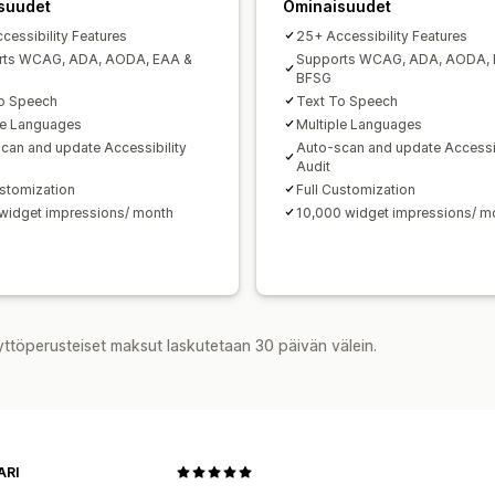
suudet
Ominaisuudet
cessibility Features
25+ Accessibility Features
rts WCAG, ADA, AODA, EAA &
Supports WCAG, ADA, AODA, 
BFSG
o Speech
Text To Speech
le Languages
Multiple Languages
can and update Accessibility
Auto-scan and update Accessib
Audit
ustomization
Full Customization
widget impressions/ month
10,000 widget impressions/ m
yttöperusteiset maksut laskutetaan 30 päivän välein.
ARI