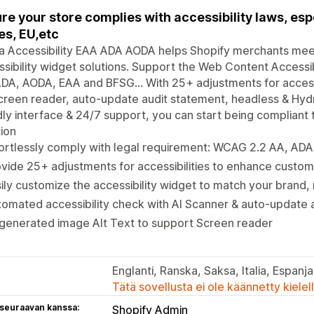
re your store complies with accessibility laws, esp
es, EU,etc
a Accessibility EAA ADA AODA helps Shopify merchants mee
sibility widget solutions. Support the Web Content Accessi
DA, AODA, EAA and BFSG... With 25+ adjustments for accessi
creen reader, auto-update audit statement, headless & Hyd
dly interface & 24/7 support, you can start being compliant t
tion
ortlessly comply with legal requirement: WCAG 2.2 AA, ADA
vide 25+ adjustments for accessibilities to enhance custo
ily customize the accessibility widget to match your brand,
omated accessibility check with AI Scanner & auto-update 
generated image Alt Text to support Screen reader
Englanti, Ranska, Saksa, Italia, Espanja
Tätä sovellusta ei ole käännetty kiele
 seuraavan kanssa:
Shopify Admin