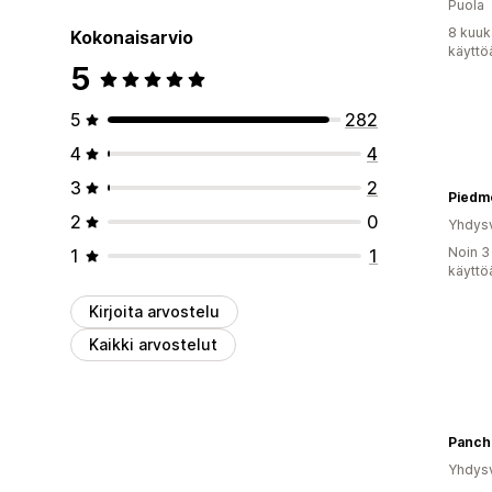
Puola
8 kuuk
Kokonaisarvio
käyttö
5
5
282
4
4
3
2
2
0
Yhdysv
Noin 3
1
1
käyttö
Kirjoita arvostelu
Kaikki arvostelut
Panch
Yhdysv