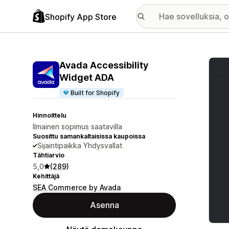
Shopify App Store
Esitt
Avada Accessibility
Widget ADA
Built for Shopify
Hinnoittelu
Ilmainen sopimus saatavilla
Suosittu samankaltaisissa kaupoissa
Sijaintipaikka Yhdysvallat
Tähtiarvio
5,0
(289)
Kehittäjä
SEA Commerce by Avada
Asenna