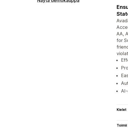
Näytä demokauppa
Ensu
Stat
Avad
Acces
AA, A
for S
frien
viola
Eff
Pro
Eas
Aut
AI-
Kielet
Toimii