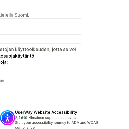
ielellä Suomi.
etojen käyttöoikeuden, jotta se voi
tosuojakäytäntö
.
oja:
in
UserWay Website Accessibility
/ 5 tähteä
2,4
(9)
•
Ilmainen sopimus saatavilla
9 arvostelua yhteensä
Start your accessibility journey to ADA and WCAG
compliance