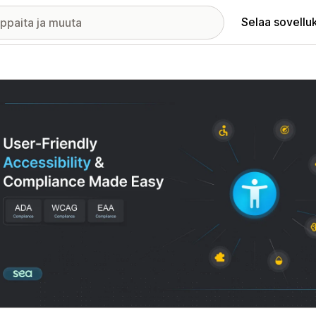
Selaa sovellu
elykuvagalleria