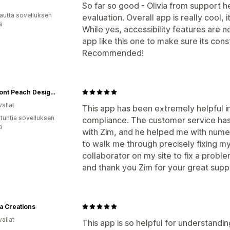
So far so good - Olivia from support h
autta sovelluksen
evaluation. Overall app is really cool,
ä
While yes, accessibility features are no
app like this one to make sure its cons
Recommended!
Piedmont Peach Designs
allat
This app has been extremely helpful in
 tuntia sovelluksen
compliance. The customer service has 
ä
with Zim, and he helped me with numer
to walk me through precisely fixing my
collaborator on my site to fix a probl
and thank you Zim for your great supp
a Creations
allat
This app is so helpful for understand