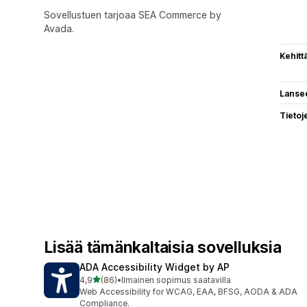
Sovellustuen tarjoaa SEA Commerce by
Avada.
Kehitt
Lanse
Tietoj
Lisää tämänkaltaisia sovelluksia
ADA Accessibility Widget by AP
/ 5 tähteä
4,9
(86)
•
Ilmainen sopimus saatavilla
86 arvostelua yhteensä
Web Accessibility for WCAG, EAA, BFSG, AODA & ADA
Compliance.