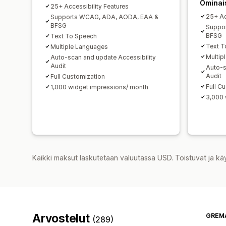
Ominai
25+ Accessibility Features
25+ Ac
Supports WCAG, ADA, AODA, EAA &
BFSG
Suppo
BFSG
Text To Speech
Text T
Multiple Languages
Multip
Auto-scan and update Accessibility
Audit
Auto-s
Audit
Full Customization
Full C
1,000 widget impressions/ month
3,000 
Kaikki maksut laskutetaan valuutassa USD. Toistuvat ja kä
Arvostelut
GREM
(289)