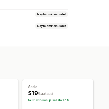
Näytä ominaisuudet
Näytä ominaisuudet
Vaatimustenmukaisuusraportit
Kirkkaus
Näppäinnavigointi
Tekstin välistys
Kursorin koko
Väri ja fontti
Pienohjelmien sijainti
hokohdat
Lukurivi
Pienohjelma
oodi
Monikielisyys
en
Raportointi
Analytiikka
Scale
$19
/kuukausi
tai $190/vuosi ja säästä 17 %