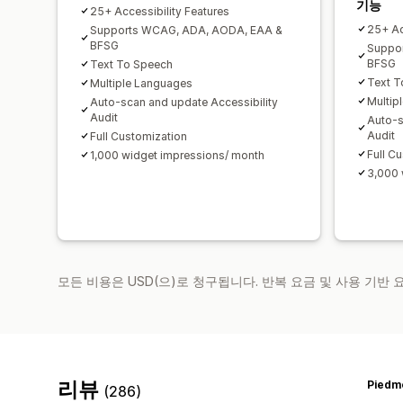
기능
25+ Accessibility Features
25+ Ac
Supports WCAG, ADA, AODA, EAA &
BFSG
Suppo
BFSG
Text To Speech
Text T
Multiple Languages
Multip
Auto-scan and update Accessibility
Audit
Auto-s
Audit
Full Customization
Full C
1,000 widget impressions/ month
3,000 
모든 비용은 USD(으)로 청구됩니다. 반복 요금 및 사용 기반
리뷰
(286)