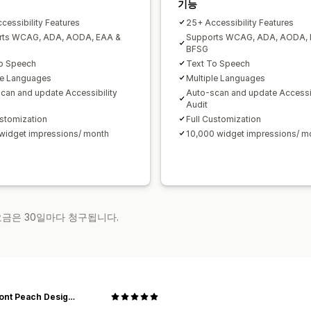
기능
cessibility Features
25+ Accessibility Features
rts WCAG, ADA, AODA, EAA &
Supports WCAG, ADA, AODA, 
BFSG
o Speech
Text To Speech
le Languages
Multiple Languages
can and update Accessibility
Auto-scan and update Accessib
Audit
ustomization
Full Customization
widget impressions/ month
10,000 widget impressions/ m
 요금은 30일마다 청구됩니다.
Piedmont Peach Designs