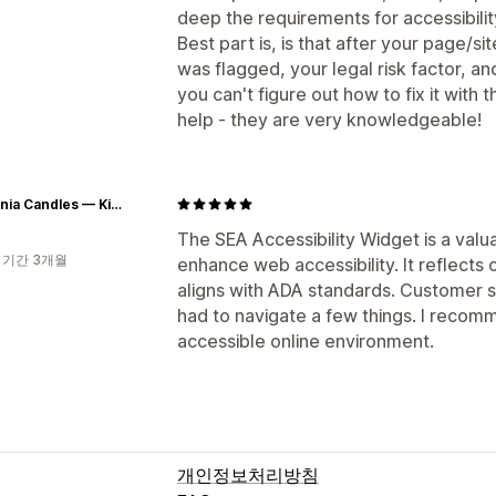
deep the requirements for accessibili
Best part is, is that after your page/si
was flagged, your legal risk factor, an
you can't figure out how to fix it with 
help - they are very knowledgeable!
Chaconia Candles — Kindling Wellness, Igniting Caribbean Culture
The SEA Accessibility Widget is a valu
 기간 3개월
enhance web accessibility. It reflects
aligns with ADA standards. Customer s
had to navigate a few things. I recom
accessible online environment.
개인정보처리방침