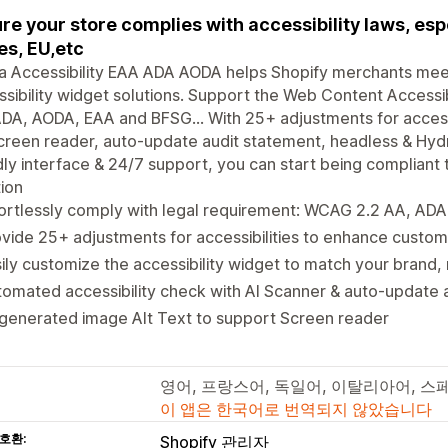
re your store complies with accessibility laws, esp
es, EU,etc
a Accessibility EAA ADA AODA helps Shopify merchants mee
sibility widget solutions. Support the Web Content Accessi
DA, AODA, EAA and BFSG... With 25+ adjustments for accessi
creen reader, auto-update audit statement, headless & Hyd
dly interface & 24/7 support, you can start being compliant t
tion
ortlessly comply with legal requirement: WCAG 2.2 AA, ADA
vide 25+ adjustments for accessibilities to enhance custo
ily customize the accessibility widget to match your brand,
omated accessibility check with AI Scanner & auto-update 
generated image Alt Text to support Screen reader
영어, 프랑스어, 독일어, 이탈리아어, 스
이 앱은 한국어로 번역되지 않았습니다
호환:
Shopify 관리자