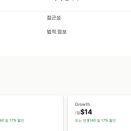
접근성
규정 준수 유형
법적 정보
ADA
AODA
EAA
WCAG
규정 준수
접근성 도구
접근성
정책 관리
규정 준수 보고서
안내
텍스트 음성 변환
대비
밝기
키보
맞춤 설정
텍스트 간격
커서 사이즈
글꼴 사이즈
확인란
팝업
색상 및 글꼴
위젯 위치
사
읽기 줄
위젯
SEO
AI 기반
보고
분석
여러 언어
사용자 지정 텍스트
버튼
Growth
$14
/월
90 및 17% 할인
또는 연 $140 및 17% 할인