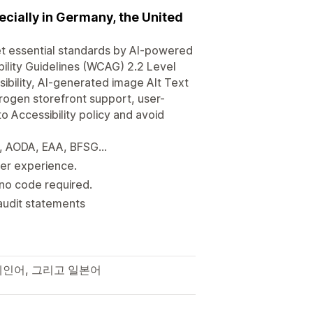
ecially in Germany, the United
t essential standards by AI-powered
bility Guidelines (WCAG) 2.2 Level
bility, AI-generated image Alt Text
rogen storefront support, user-
o Accessibility policy and avoid
, AODA, EAA, BFSG...
mer experience.
 no code required.
audit statements
페인어, 그리고 일본어