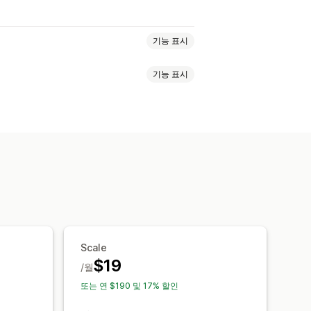
기능 표시
기능 표시
드 탐색
대체 텍스트
여러 언어
그레이스케일
링크 하이라이트
용자 지정 CSS
사용자 지정 코드
Scale
$19
/월
또는 연 $190 및 17% 할인