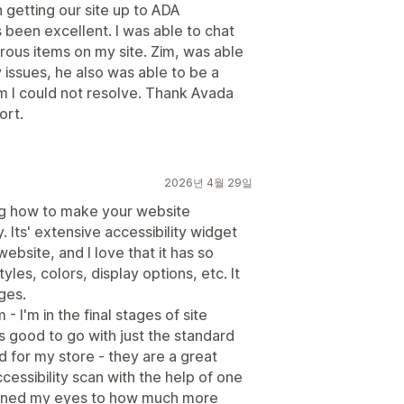
 getting our site up to ADA
been excellent. I was able to chat
ous items on my site. Zim, was able
 issues, he also was able to be a
em I could not resolve. Thank Avada
ort.
2026년 4월 29일
ing how to make your website
. Its' extensive accessibility widget
ebsite, and I love that it has so
les, colors, display options, etc. It
ges.
- I'm in the final stages of site
 good to go with just the standard
ed for my store - they are a great
 accessibility scan with the help of one
opened my eyes to how much more