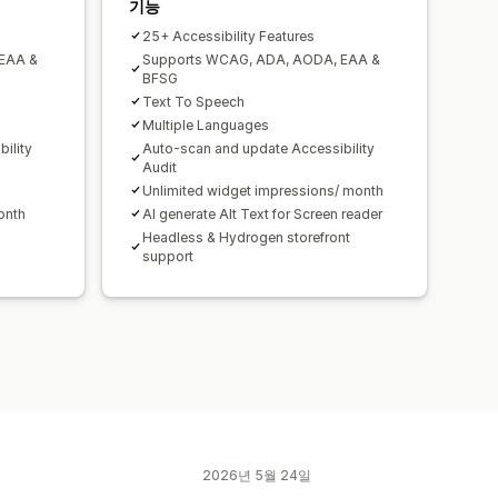
기능
25+ Accessibility Features
EAA &
Supports WCAG, ADA, AODA, EAA &
BFSG
Text To Speech
Multiple Languages
ility
Auto-scan and update Accessibility
Audit
Unlimited widget impressions/ month
onth
AI generate Alt Text for Screen reader
Headless & Hydrogen storefront
support
2026년 5월 24일