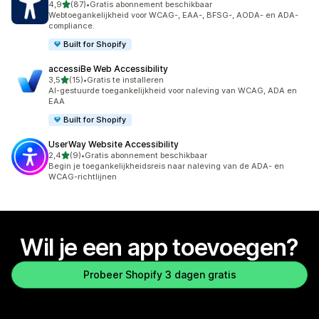
van 5 sterren
4,9
(87)
•
Gratis abonnement beschikbaar
87 recensies in totaal
Webtoegankelijkheid voor WCAG-, EAA-, BFSG-, AODA- en ADA-
compliance.
Built for Shopify
accessiBe Web Accessibility
van 5 sterren
3,5
(15)
•
Gratis te installeren
15 recensies in totaal
AI-gestuurde toegankelijkheid voor naleving van WCAG, ADA en
EAA
Built for Shopify
UserWay Website Accessibility
van 5 sterren
2,4
(9)
•
Gratis abonnement beschikbaar
9 recensies in totaal
Begin je toegankelijkheidsreis naar naleving van de ADA- en
WCAG-richtlijnen
Wil je een app toevoegen?
Probeer Shopify 3 dagen gratis