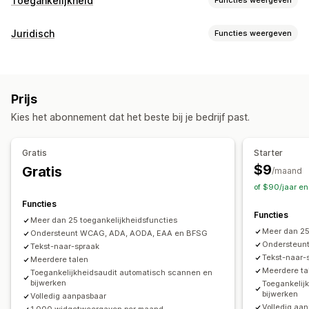
Toegankelijkheid
Nalevingstypen
Juridisch
Functies weergeven
ADA
AODA
EAA
WCAG
Compliance
Toegankelijkheidstools
Toegankelijkheid
Beleidsbeheer
Nalevingsrapporten
Verklaring
Tekst naar spraak
Contrast
Helderheid
Prijs
Aanpassing
Toetsenbordnavigatie
Alt-tekst
Meerdere talen
Kies het abonnement dat het beste bij je bedrijf past.
Selectievakjes
Pop-ups
Kleur en lettertype
Tekstafstand
Cursorgrootte
Tekengrootte
Grijstinten
Widgetpositie
Aangepaste CSS
Aangepaste code
Linkmarkeringen
Leesregel
Widget
SEO
Gratis
Starter
Meerdere talen
Aangepaste tekst
Knoppen
Door AI aangestuurd
Rapportage
Analytics
$9
Gratis
/maand
of $90/jaar e
Functies
Functies
Meer dan 25 toegankelijkheidsfuncties
Meer dan 25
Ondersteunt WCAG, ADA, AODA, EAA en BFSG
Ondersteun
Tekst-naar-spraak
Tekst-naar-
Meerdere talen
Meerdere ta
Toegankelijkheidsaudit automatisch scannen en
bijwerken
Toegankelij
bijwerken
Volledig aanpasbaar
Volledig aa