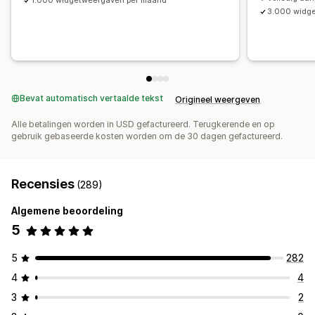
1.000 widgetweergaven per maand
3.000 widg
Bevat automatisch vertaalde tekst
Origineel weergeven
Alle betalingen worden in USD gefactureerd. Terugkerende en op
gebruik gebaseerde kosten worden om de 30 dagen gefactureerd.
Recensies
(289)
Algemene beoordeling
5
5
282
4
4
3
2