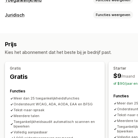
Toegankelijkheid
Nalevingstypen
Juridisch
Functies weergeven
ADA
AODA
EAA
WCAG
Compliance
Toegankelijkheidstools
Toegankelijkheid
Beleidsbeheer
Nalevingsrapporten
Verklaring
Tekst naar spraak
Contrast
Helderheid
Prijs
Aanpassing
Toetsenbordnavigatie
Alt-tekst
Meerdere talen
Kies het abonnement dat het beste bij je bedrijf past.
Selectievakjes
Pop-ups
Kleur en lettertype
Tekstafstand
Cursorgrootte
Tekengrootte
Grijstinten
Widgetpositie
Aangepaste CSS
Aangepaste code
Linkmarkeringen
Leesregel
Widget
SEO
Gratis
Starter
Meerdere talen
Aangepaste tekst
Knoppen
Door AI aangestuurd
Rapportage
Analytics
$9
Gratis
/maand
of $90/jaar e
Functies
Functies
Meer dan 25 toegankelijkheidsfuncties
Meer dan 25
Ondersteunt WCAG, ADA, AODA, EAA en BFSG
Ondersteun
Tekst-naar-spraak
Tekst-naar-
Meerdere talen
Meerdere ta
Toegankelijkheidsaudit automatisch scannen en
bijwerken
Toegankelij
bijwerken
Volledig aanpasbaar
Volledig aa