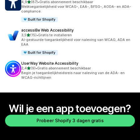
van 5 sterren
4,9
(87)
•
Gratis abonnement beschikbaar
87 recensies in totaal
Webtoegankelijkheid voor WCAG-, EAA-, BFSG-, AODA- en ADA-
compliance.
Built for Shopify
accessiBe Web Accessibility
van 5 sterren
3,5
(15)
•
Gratis te installeren
15 recensies in totaal
AI-gestuurde toegankelijkheid voor naleving van WCAG, ADA en
EAA
Built for Shopify
UserWay Website Accessibility
van 5 sterren
2,4
(9)
•
Gratis abonnement beschikbaar
9 recensies in totaal
Begin je toegankelijkheidsreis naar naleving van de ADA- en
WCAG-richtlijnen
Wil je een app toevoegen?
Probeer Shopify 3 dagen gratis