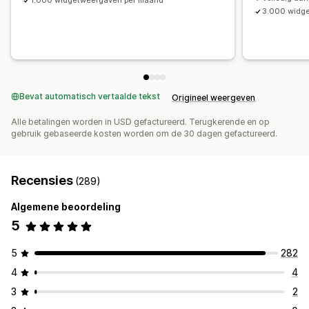
1.000 widgetweergaven per maand
3.000 widg
Bevat automatisch vertaalde tekst
Origineel weergeven
Alle betalingen worden in USD gefactureerd. Terugkerende en op
gebruik gebaseerde kosten worden om de 30 dagen gefactureerd.
Recensies
(289)
Algemene beoordeling
5
5
282
4
4
3
2