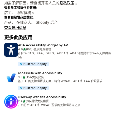
如需了解原因，请查阅开发人员的
隐私政策
。
查看员工和协作者数据:
店主、 博客撰稿人
查看和编辑商店数据:
产品、 在线商店、 Shopify 后台
查看详细信息
更多此类应用
ADA Accessibility Widget by AP
星（满分 5 星）
4.9
(86)
•
提供免费套餐
总共 86 条评论
符合 WCAG、EAA、BFSG、AODA 和 ADA 合规要求的 Web 无障碍访
问。
Built for Shopify
accessiBe Web Accessibility
星（满分 5 星）
3.5
(15)
•
免费安装
总共 15 条评论
基于 AI 的无障碍解决方案，符合 WCAG、ADA 和 EAA 合规要求
Built for Shopify
UserWay Website Accessibility
星（满分 5 星）
2.4
(9)
•
提供免费套餐
总共 9 条评论
开启符合 ADA 和 WCAG 要求的无障碍访问之旅