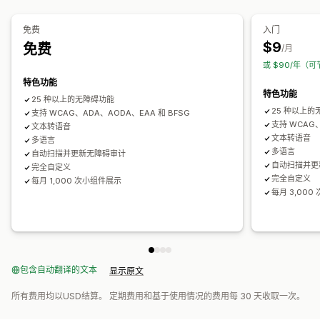
复选框
弹出窗口
颜色和字体
小组件位置
自定义 CSS
小组件
搜索引擎优化 (SEO)
AI 驱动
报告
分析
自定义代码
多语言
自定义文本
按钮
免费
入门
$9
免费
/月
或 $90/年（可
特色功能
特色功能
25 种以上的无障碍功能
25 种以上
支持 WCAG、ADA、AODA、EAA 和 BFSG
支持 WCAG、
文本转语音
文本转语音
多语言
多语言
自动扫描并更新无障碍审计
自动扫描并更
完全自定义
完全自定义
每月 1,000 次小组件展示
每月 3,00
包含自动翻译的文本
显示原文
所有费用均以USD结算。 定期费用和基于使用情况的费用每 30 天收取一次。