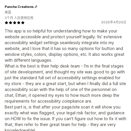
Pancha Creations
美国
3个月 人在使用应用
2026年4月29日
This app is so helpful for understanding how to make your
website accessible and protect yourself legally. Its' extensive
accessibility widget settings seamlessly integrate into my
website, and I love that it has so many options for button and
window styles, colors, display options, etc. It also works great
with different languages.
What is the best is their help desk team - I'm in the final stages
of site development, and thought my site was good to go with
just the standard full set of accessibility settings enabled for
my store - they are a great start, but when I finally did a full site
accessibility scan with the help of one of the personnel on
chat, Ethan, it opened my eyes to how much more deep the
requirements for accessibility compliance are.
Best part is, is that after your page/site scan it will show you
exactly what was flagged, your legal risk factor, and guidance
on HOW to fix the issue. If you can't figure out how to fix it with
that, then refer to their great team for help - they are very
knowledgeable!