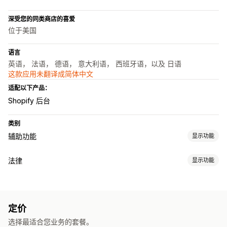
深受您的同类商店的喜爱
位于美国
语言
英语， 法语， 德语， 意大利语， 西班牙语，以及 日语
这款应用未翻译成简体中文
适配以下产品：
Shopify 后台
类别
辅助功能
显示功能
合规类型
法律
显示功能
ADA
AODA
EAA
WCAG
合规
辅助功能工具
辅助功能
政策管理
合规报告
声明
文字转语音
对比
亮度
键盘导航
替代文本
多语言
定价
自定义
文本间距
光标大小
字体大小
灰度
突出显示链接
阅读线
选择最适合您业务的套餐。