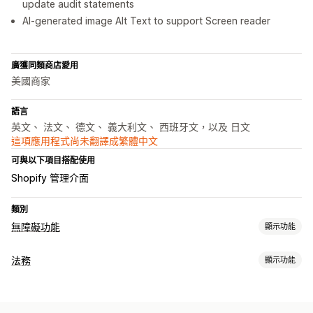
update audit statements
AI-generated image Alt Text to support Screen reader
廣獲同類商店愛用
美國商家
語言
英文、 法文、 德文、 義大利文、 西班牙文，以及 日文
這項應用程式尚未翻譯成繁體中文
可與以下項目搭配使用
Shopify 管理介面
類別
無障礙功能
顯示功能
法規遵循類型
法務
顯示功能
ADA
AODA
EAA
WCAG
法規遵循
無障礙功能工具
無障礙功能
政策管理
法規遵循報告