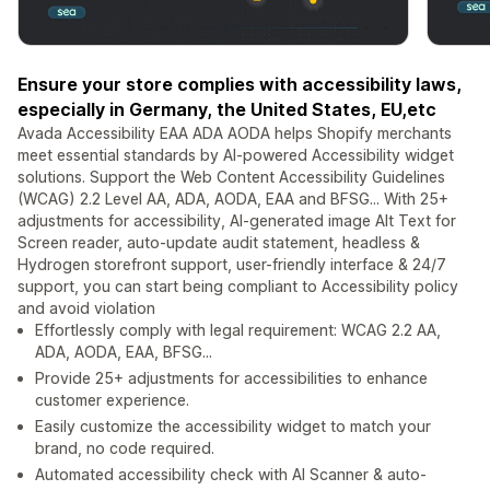
Ensure your store complies with accessibility laws,
especially in Germany, the United States, EU,etc
Avada Accessibility EAA ADA AODA helps Shopify merchants
meet essential standards by AI-powered Accessibility widget
solutions. Support the Web Content Accessibility Guidelines
(WCAG) 2.2 Level AA, ADA, AODA, EAA and BFSG... With 25+
adjustments for accessibility, AI-generated image Alt Text for
Screen reader, auto-update audit statement, headless &
Hydrogen storefront support, user-friendly interface & 24/7
support, you can start being compliant to Accessibility policy
and avoid violation
Effortlessly comply with legal requirement: WCAG 2.2 AA,
ADA, AODA, EAA, BFSG...
Provide 25+ adjustments for accessibilities to enhance
customer experience.
Easily customize the accessibility widget to match your
brand, no code required.
Automated accessibility check with AI Scanner & auto-