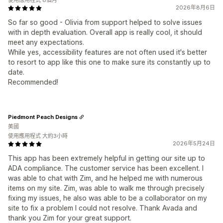
使用應用程式 8個月
2026年8月6日
So far so good - Olivia from support helped to solve issues
with in depth evaluation. Overall app is really cool, it should
meet any expectations.
While yes, accessibility features are not often used it's better
to resort to app like this one to make sure its constantly up to
date.
Recommended!
Piedmont Peach Designs
美國
使用應用程式 大約3小時
2026年5月24日
This app has been extremely helpful in getting our site up to
ADA compliance. The customer service has been excellent. I
was able to chat with Zim, and he helped me with numerous
items on my site. Zim, was able to walk me through precisely
fixing my issues, he also was able to be a collaborator on my
site to fix a problem I could not resolve. Thank Avada and
thank you Zim for your great support.