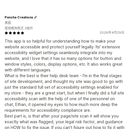
Pancha Creations
美國
使用應用程式 3個月
2026年4月29日
This app is so helpful for understanding how to make your
website accessible and protect yourself legally. Its' extensive
accessibility widget settings seamlessly integrate into my
website, and I love that it has so many options for button and
window styles, colors, display options, etc. It also works great
with different languages.
What is the best is their help desk team - I'm in the final stages
of site development, and thought my site was good to go with
just the standard full set of accessibility settings enabled for
my store - they are a great start, but when I finally did a full site
accessibility scan with the help of one of the personnel on
chat, Ethan, it opened my eyes to how much more deep the
requirements for accessibility compliance are.
Best part is, is that after your page/site scan it will show you
exactly what was flagged, your legal risk factor, and guidance
on HOW to fix the issue. If you can't figure out how to fix it with