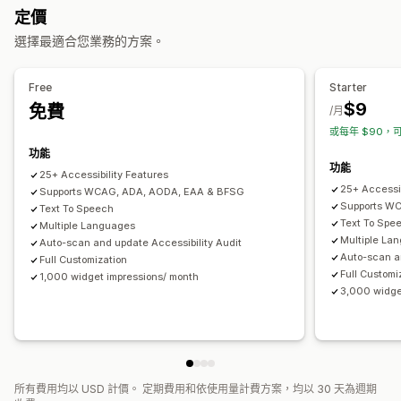
聲明
文字轉語音
對比度
亮度
鍵盤導覽
替代文字
多國語言
定價
自訂
文字間距
游標大小
字型大小
灰階
強調顯示連結
閱讀線
選擇最適合您業務的方案。
核取方塊
彈出式視窗
顏色和字型
小工具位置
自訂 CSS
小工具
搜尋引擎最佳化 (SEO)
採用 AI 技術
報告
分析
自訂代碼
多國語言
自訂文字
按鈕
Free
Starter
$9
免費
/月
或每年 $90，可
功能
功能
25+ Accessibility Features
25+ Accessib
Supports WCAG, ADA, AODA, EAA & BFSG
Supports W
Text To Speech
Text To Spe
Multiple Languages
Multiple La
Auto-scan and update Accessibility Audit
Auto-scan a
Full Customization
Full Customi
1,000 widget impressions/ month
3,000 widge
所有費用均以 USD 計價。 定期費用和依使用量計費方案，均以 30 天為週期