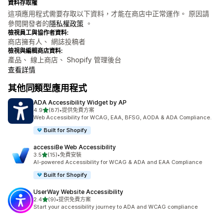
資料存取權
這項應用程式需要存取以下資料，才能在商店中正常運作。 原因請
參閱開發者的
隱私權政策
。
檢視員工與協作者資料:
商店擁有人、 網誌投稿者
檢視與編輯商店資料:
產品、 線上商店、 Shopify 管理後台
查看詳情
其他同類型應用程式
ADA Accessibility Widget by AP
滿分 5 顆星
4.9
(87)
•
提供免費方案
共有 87 則評價
Web Accessibility for WCAG, EAA, BFSG, AODA & ADA Compliance.
Built for Shopify
accessiBe Web Accessibility
滿分 5 顆星
3.5
(15)
•
免費安裝
共有 15 則評價
AI-powered Accessibility for WCAG & ADA and EAA Compliance
Built for Shopify
UserWay Website Accessibility
滿分 5 顆星
2.4
(9)
•
提供免費方案
共有 9 則評價
Start your accessibility journey to ADA and WCAG compliance