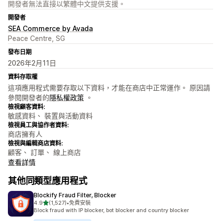
開發者無法直接以繁體中文提供支援。
開發者
SEA Commerce by Avada
Peace Centre, SG
發布日期
2026年2月11日
資料存取權
這項應用程式需要存取以下資料，才能在商店中正常運作。 原因請
參閱開發者的
隱私權政策
。
檢視顧客資料:
敏感資料、 裝置與活動資料
檢視員工與協作者資料:
商店擁有人
檢視與編輯商店資料:
顧客、 訂單、 線上商店
查看詳情
其他同類型應用程式
Blockify Fraud Filter, Blocker
滿分 5 顆星
4.9
(1,527)
•
免費安裝
共有 1527 則評價
Block fraud with IP blocker, bot blocker and country blocker