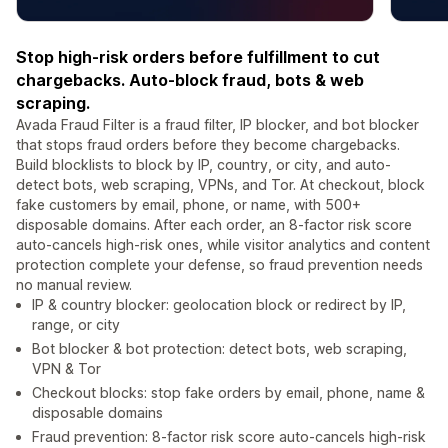
Stop high-risk orders before fulfillment to cut
chargebacks. Auto-block fraud, bots & web
scraping.
Avada Fraud Filter is a fraud filter, IP blocker, and bot blocker
that stops fraud orders before they become chargebacks.
Build blocklists to block by IP, country, or city, and auto-
detect bots, web scraping, VPNs, and Tor. At checkout, block
fake customers by email, phone, or name, with 500+
disposable domains. After each order, an 8-factor risk score
auto-cancels high-risk ones, while visitor analytics and content
protection complete your defense, so fraud prevention needs
no manual review.
IP & country blocker: geolocation block or redirect by IP,
range, or city
Bot blocker & bot protection: detect bots, web scraping,
VPN & Tor
Checkout blocks: stop fake orders by email, phone, name &
disposable domains
Fraud prevention: 8-factor risk score auto-cancels high-risk