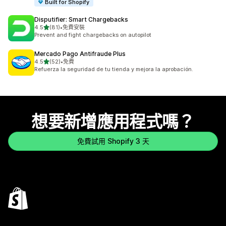
Built for Shopify
Disputifier: Smart Chargebacks
滿分 5 顆星
4.5
(81)
•
免費安裝
共有 81 則評價
Prevent and fight chargebacks on autopilot
Mercado Pago Antifraude Plus
滿分 5 顆星
4.5
(52)
•
免費
共有 52 則評價
Refuerza la seguridad de tu tienda y mejora la aprobación.
想要新增應用程式嗎？
免費試用 Shopify 3 天