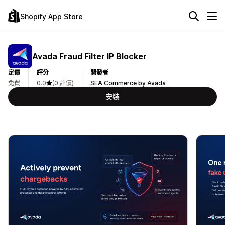
Shopify App Store
Avada Fraud Filter IP Blocker
定價
評分
開發者
免費
0.0
(0 評價)
SEA Commerce by Avada
安裝