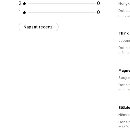
2
0
Hongk
Doba p
1
0
minuta
Napsat recenzi
Japon
Doba p
měsíci
Magne
Spojen
Doba p
minuta
Stölzl
Němec
Doba p
měsíci