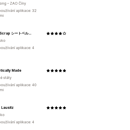
ong – ZAO Číny
oužívání aplikace: 32
mi
Think Scrap シートベルト端材アップサイクルバッグブランド
sko
oužívání aplikace: 4
tically Made
é státy
oužívání aplikace: 40
mi
e Lausitz
ko
oužívání aplikace: 4