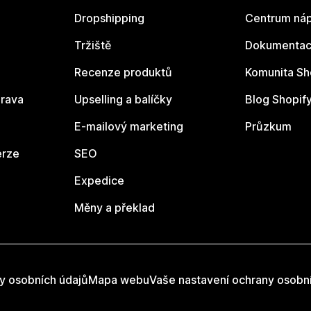
Dropshipping
Centrum náp
Tržiště
Dokumentace
Recenze produktů
Komunita Sh
rava
Upselling a balíčky
Blog Shopif
E-mailový marketing
Průzkum
erze
SEO
Expedice
Měny a překlad
y osobních údajů
Mapa webu
Vaše nastavení ochrany osobn