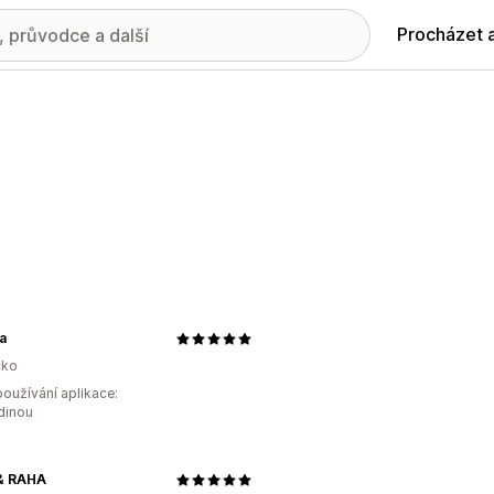
Procházet 
a
ko
oužívání aplikace:
dinou
& RAHA