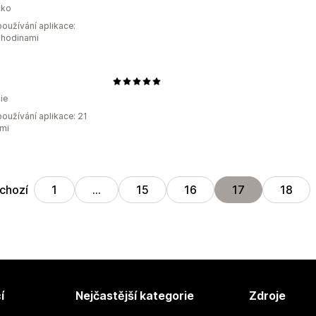
ko
oužívání aplikace:
 hodinami
ie
oužívání aplikace: 21
mi
chozí
1
…
15
16
17
18
í
Nejčastější kategorie
Zdroje