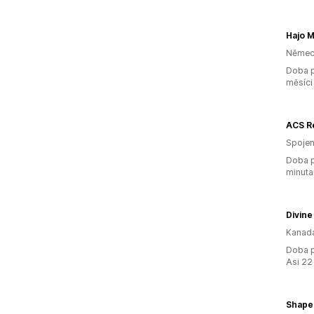
Hajo 
Němec
Doba p
měsíci
ACS R
Spojen
Doba p
minuta
Divine
Kanad
Doba p
Asi 22
Shape