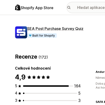
Shopify App Store
SEA Post Purchase Survey Quiz
Built for Shopify
Recenze
(172)
Celkové hodnocení
Andur
4,9
Němec
Doba p
5
164
Asi ho
4
5
3
3
SAFA 