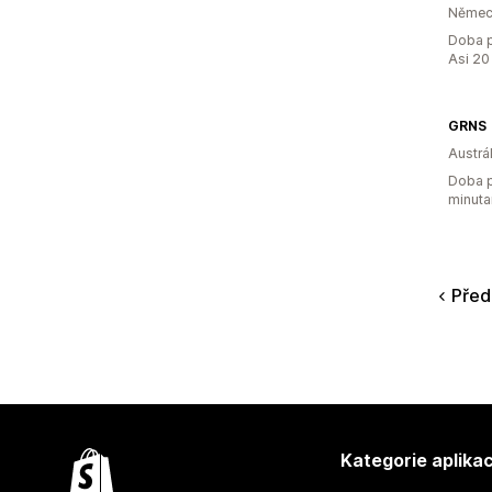
Němec
Doba p
Asi 20
GRNS
Austrál
Doba p
minuta
Před
Kategorie aplikac