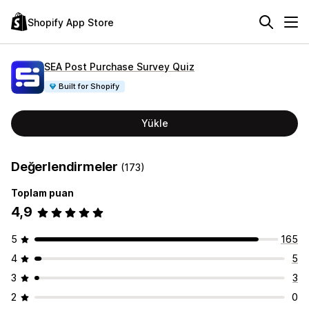
Shopify App Store
SEA Post Purchase Survey Quiz
Built for Shopify
Yükle
Değerlendirmeler
(173)
Toplam puan
4,9
5
165
4
5
3
3
2
0