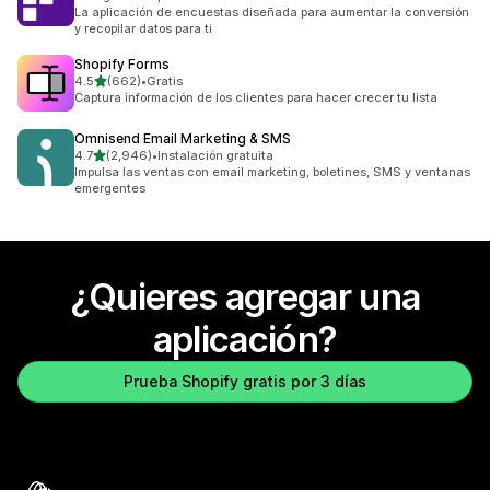
La aplicación de encuestas diseñada para aumentar la conversión
y recopilar datos para ti
Shopify Forms
de 5 estrellas
4.5
(662)
•
Gratis
662 reseñas en total
Captura información de los clientes para hacer crecer tu lista
Omnisend Email Marketing & SMS
de 5 estrellas
4.7
(2,946)
•
Instalación gratuita
2946 reseñas en total
Impulsa las ventas con email marketing, boletines, SMS y ventanas
emergentes
¿Quieres agregar una
aplicación?
Prueba Shopify gratis por 3 días