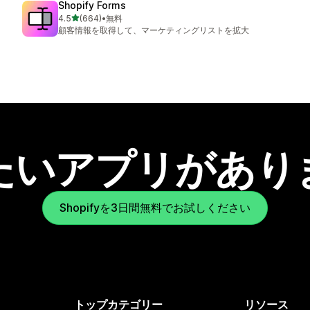
Shopify Forms
5つ星中
4.5
(664)
•
無料
合計レビュー数：664件
顧客情報を取得して、マーケティングリストを拡大
たいアプリがあり
Shopifyを3日間無料でお試しください
トップカテゴリー
リソース