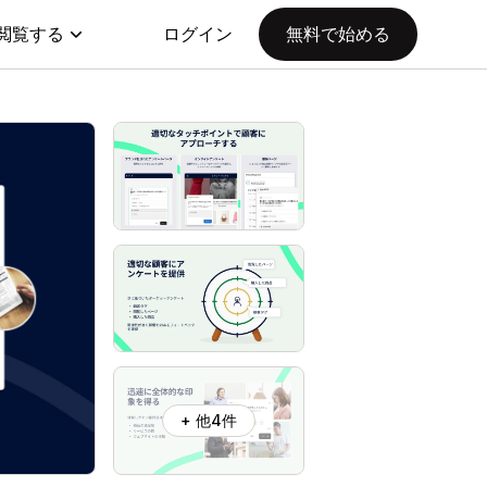
閲覧する
ログイン
無料で始める
+ 他4件