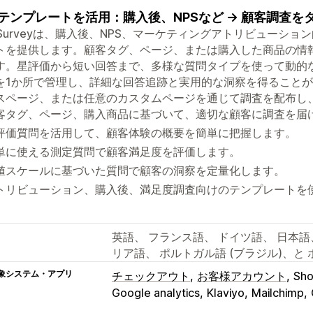
テンプレートを活用：購入後、NPSなど → 顧客調査を
A Surveyは、購入後、NPS、マーケティングアトリビューシ
トを提供します。顧客タグ、ページ、または購入した商品の情
す。星評価から短い回答まで、多様な質問タイプを使って動的
を1か所で管理し、詳細な回答追跡と実用的な洞察を得ること
スページ、または任意のカスタムページを通じて調査を配布し、
客タグ、ページ、購入商品に基づいて、適切な顧客に調査を届
評価質問を活用して、顧客体験の概要を簡単に把握します。
単に使える測定質問で顧客満足度を評価します。
値スケールに基づいた質問で顧客の洞察を定量化します。
トリビューション、購入後、満足度調査向けのテンプレートを
英語、 フランス語、 ドイツ語、 日本語、
リア語、 ポルトガル語 (ブラジル)、と 
象システム・アプリ
チェックアウト
お客様アカウント
Sho
Google analytics
Klaviyo
Mailchimp