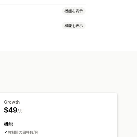
機能を表示
機能を表示
ドラッグ&ドロップエディタ
ロード
テンプレート
ポップアップ
ンケート
クイズ
アップ
core (NPS)
商品フィードバック
ガーとルール
ターゲティング
客セグメント
Growth
$49
/月
機能
無制限の回答数/月