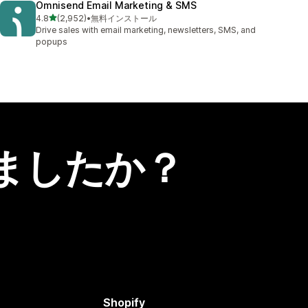
Omnisend Email Marketing & SMS
5つ星中
4.8
(2,952)
•
無料インストール
合計レビュー数：2952件
Drive sales with email marketing, newsletters, SMS, and
popups
ましたか？
Shopify