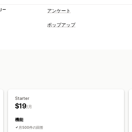
リー
アンケート
フォームのカスタマイズ
ポップアップ
条件付きロジック
カスタムスタイル
ポップアップ種類
埋め込み式フォーム
ファイルのアップ
出口意図
ディスカウント
フォーム
ア
リアルタイム編集
複数言語
レビューポップアップ
カスタムポップ
アンケートタイプ
ポップアップ管理
顧客満足度
市場調査
Net Promoter S
テンプレート
翻訳
キャンペーン
トリ
購入後
属性
セグメンテーション
タグ付け
分析
エントリー管理
メール
データのエクスポート
分析
顧
Starter
$19
/月
機能
月500件の回答