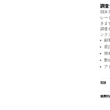
調査
SE
レー
きま
調査
ンク
顧
星
簡
数
ア
言語
連携対