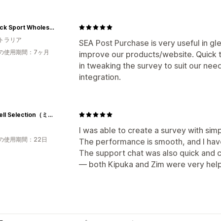
Redback Sport Wholesale
トラリア
SEA Post Purchase is very useful in gl
の使用期間：7ヶ月
improve our products/website. Quick 
in tweaking the survey to suit our ne
integration.
MiraiSell Selection（ミライセルセレクション）
I was able to create a survey with simp
の使用期間：22日
The performance is smooth, and I have
The support chat was also quick and 
— both Kipuka and Zim were very help