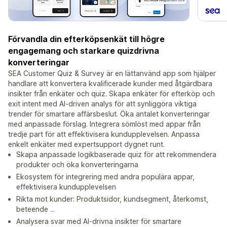
Förvandla din efterköpsenkät till högre
engagemang och starkare quizdrivna
konverteringar
SEA Customer Quiz & Survey är en lättanvänd app som hjälper
handlare att konvertera kvalificerade kunder med åtgärdbara
insikter från enkäter och quiz. Skapa enkäter för efterköp och
exit intent med AI-driven analys för att synliggöra viktiga
trender för smartare affärsbeslut. Öka antalet konverteringar
med anpassade förslag. Integrera sömlöst med appar från
tredje part för att effektivisera kundupplevelsen. Anpassa
enkelt enkäter med expertsupport dygnet runt.
Skapa anpassade logikbaserade quiz för att rekommendera
produkter och öka konverteringarna
Ekosystem för integrering med andra populära appar,
effektivisera kundupplevelsen
Rikta mot kunder: Produktsidor, kundsegment, återkomst,
beteende ...
Analysera svar med AI-drivna insikter för smartare