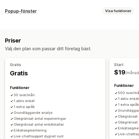
Formuläranpassning
Popup-fönster
Visa funktioner
Villkorlig logik
Anpassade stilar
Dra och släpp-redigerare
Popup-typer
Inbäddade formulär
Filuppladdning
Mallar
Popup-fönster
Exit intent-meddelande
Rabatter
Formulär
Enkäter
Redigering i realtid
Flera språk
Priser
Frågor/quiz
Popup-fönster med recensioner
Enkättyper
Välj den plan som passar ditt företag bäst.
Anpassade popup-fönster
Kundnöjdhet
Marknadsundersökning
Hantering av popup-fönster
Net Promoter Score (NPS)
Produktfeedback
Efter köp
Gratis
Start
Mallar
Översättning
Kampanjer
Utlösare och regler
Attribuering
$19
Gratis
/månad
Målinriktning
Segmentering
Taggning
Analysverktyg
Hantering av inskickningar
Funktioner
Funktioner
E-post
Dataexport
Analysverktyg
Kundsegment
500 svar/m
30 svar/mån
1 aktiv enkä
1 aktiv enkät
1 extra språ
1 extra språk
Grundlägga
Grundläggande analys
Obegränsat 
Obegränsat antal exponeringar
Obegränsat 
Obegränsat antal enkätmallar
Enkätsegme
Enkätsegmentering
Live-chattsu
Live-chattsupport dygnet runt