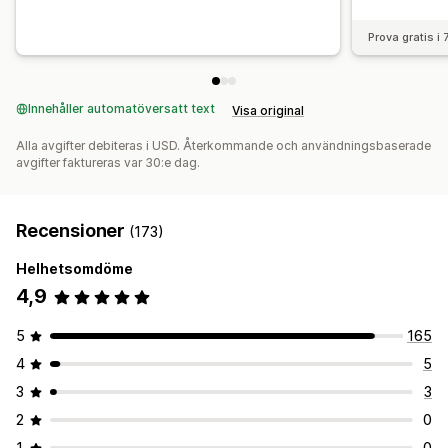
Prova gratis i
Innehåller automatöversatt text
Visa original
Alla avgifter debiteras i USD. Återkommande och användningsbaserade
avgifter faktureras var 30:e dag.
Recensioner
(173)
Helhetsomdöme
4,9
5
165
4
5
3
3
2
0
1
0