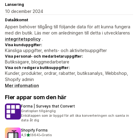
Lansering
10 december 2024
Dataåtkomst
Appen behöver tillgång till följande data för att kunna fungera
med din butik. Läs mer om anledningen till detta i utvecklarens
integritetspolicy
.
Visa kunduppgifter:
Känsliga uppgifter, enhets- och aktivitetsuppgifter
Visa personal- och medarbetaruppgifter:
Butiksägare, bloggmedarbetare
Visa och redigera butiksuppgifter:
Kunder, produkter, ordrar, rabatter, butiksanalys, Webbshop,
Shopify admin
Mer information
Fler appar som den här
Forma | Surveys that Convert
Gratisplan tillgänglig
Enkätappen som är byggd för att öka konverteringen och samla in
data åt dig
Shopify Forms
av 5 stjärnor
4,5
(664)
•
Gratis
664 recensioner totalt