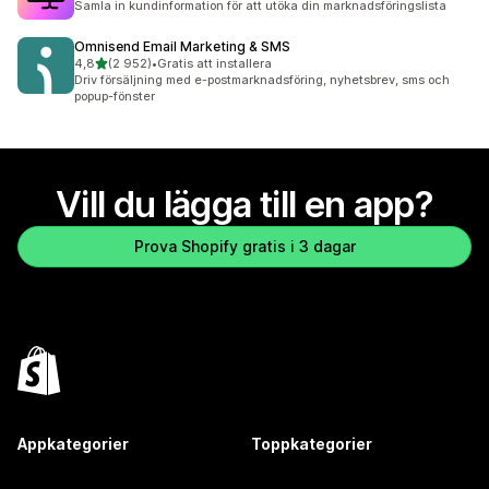
Samla in kundinformation för att utöka din marknadsföringslista
Omnisend Email Marketing & SMS
av 5 stjärnor
4,8
(2 952)
•
Gratis att installera
2952 recensioner totalt
Driv försäljning med e-postmarknadsföring, nyhetsbrev, sms och
popup-fönster
Vill du lägga till en app?
Prova Shopify gratis i 3 dagar
Appkategorier
Toppkategorier